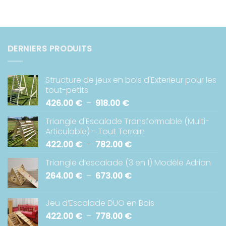
212.00 €
à
383.00 €
DERNIERS PRODUITS
Structure de jeux en bois d'Exterieur pour les
tout-petits
Plage
426.00
€
–
918.00
€
de
Triangle d'Escalade Transformable (Multi-
prix :
Articulable) - Tout Terrain
426.00 €
Plage
422.00
€
–
782.00
€
à
de
918.00 €
Triangle d’escalade (3 en 1) Modèle Adrian
prix :
Plage
264.00
€
–
673.00
€
422.00 €
de
à
prix :
782.00 €
Jeu d’Escalade DUO en Bois
264.00 €
Plage
422.00
€
–
778.00
€
à