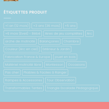
de
673.00 €
prix :
422.00 €
ÉTIQUETTES PRODUIT
à
778.00 €
+1 an (12 mois)
+3 ans (36 mois)
+5 ans
+6 mois (Eveil) - Bébé
Aires de jeu complètes
Arc
arche de motricité
Balançoires
Chambre
Couleur (Arc en ciel)
Extérieur & Jardin
Fabrication France & Europe
jouet en bois
Matériel motricité libre
Montessori
Occasions
Pas cher
Pliables & Faciles à Ranger
Rampes & Accessoires
Tour Observation
Transformables Tentes
Triangle Escalade Pédagogique