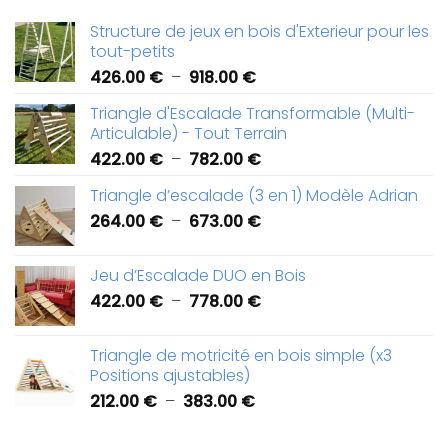
Structure de jeux en bois d'Exterieur pour les
tout-petits
Plage
426.00
€
–
918.00
€
de
Triangle d'Escalade Transformable (Multi-
prix :
Articulable) - Tout Terrain
426.00 €
Plage
422.00
€
–
782.00
€
à
de
918.00 €
Triangle d’escalade (3 en 1) Modèle Adrian
prix :
Plage
264.00
€
–
673.00
€
422.00 €
de
à
prix :
782.00 €
Jeu d’Escalade DUO en Bois
264.00 €
Plage
422.00
€
–
778.00
€
à
de
673.00 €
prix :
Triangle de motricité en bois simple (x3
422.00 €
Positions ajustables)
à
Plage
212.00
€
–
383.00
€
778.00 €
de
prix :