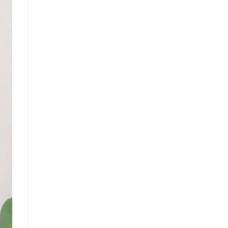
212.00 €
à
383.00 €