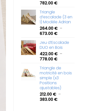
Plage
782.00
€
de
Triangle
prix :
d’escalade (3 en
422.00 €
1) Modèle Adrian
à
264.00
€
–
782.00 €
Plage
673.00
€
de
Jeu d’Escalade
prix :
DUO en Bois
264.00 €
422.00
€
–
à
Plage
778.00
€
673.00 €
de
Triangle de
prix :
motricité en bois
422.00 €
simple (x3
à
Positions
778.00 €
ajustables)
212.00
€
–
Plage
383.00
€
de
prix :