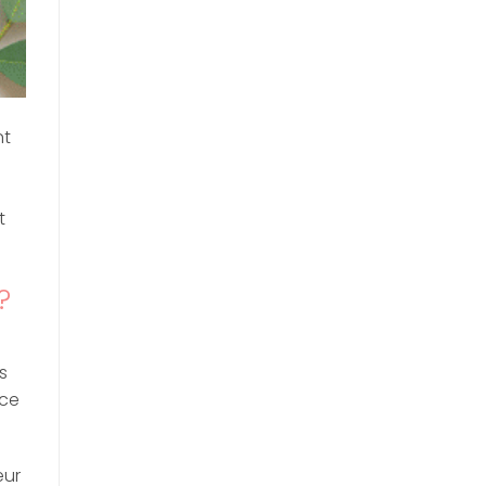
nt
à
t
?
s
 ce
eur