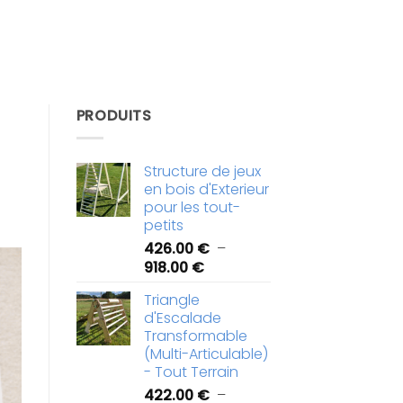
PRODUITS
Structure de jeux
en bois d'Exterieur
pour les tout-
petits
426.00
€
–
Plage
918.00
€
de
Triangle
prix :
d'Escalade
426.00 €
Transformable
à
(Multi-Articulable)
918.00 €
- Tout Terrain
422.00
€
–