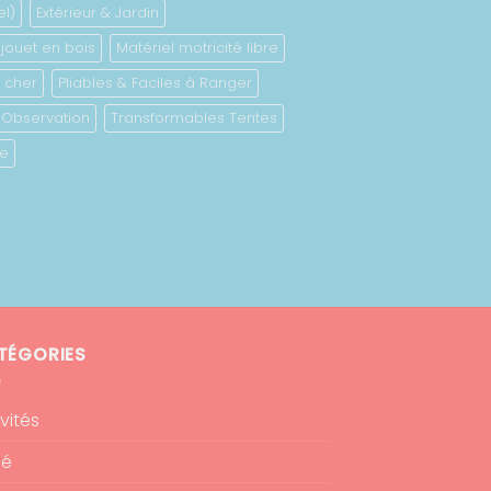
el)
Extérieur & Jardin
jouet en bois
Matériel motricité libre
 cher
Pliables & Faciles à Ranger
 Observation
Transformables Tentes
ue
TÉGORIES
vités
bé