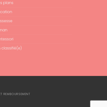
s plans
cation
ssesse
man
tessori
 classifié(e)
 ET REMBOURSEMENT