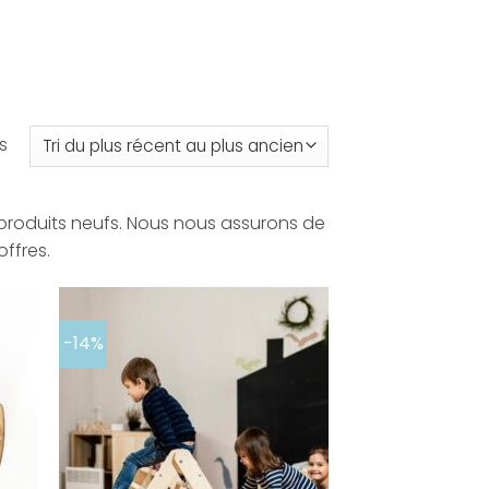
Trié
s
du
plus
produits neufs. Nous nous assurons de
récent
offres.
au
plus
ancien
-14%