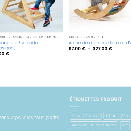
LE MOBILIER INSPIRÉ PAR PIKLER / MONTESSORI : ECHELLE, TUNNEL, CHAISE, ESCALIER…
ARCHE DE MOTRICITÉ
riangle d’Escalade
Arche de motricité libre et d’
ssique)
Plage
97.00
€
–
327.00
€
de
.00
€
prix :
97.00 €
à
327.00 €
ÉTIQUETTES PRODUIT
+1 an (12 mois)
+3 ans (36 m
terieur pour les tout-petits
Aires de jeu complètes
Arc