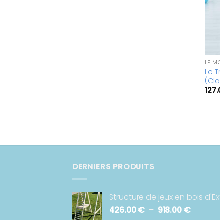
Le T
(Cla
127
DERNIERS PRODUITS
Structure de jeux en bois d'Ex
Plage
426.00
€
–
918.00
€
de