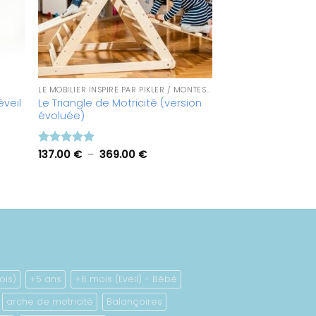
LE MOBILIER INSPIRÉ PAR PIKLER / MONTESSORI : ECHELLE, TUNNEL, CHAISE, ESCALIER…
Le Triangle de Motricité (version
éveil
évoluée)
Plage
Note
137.00
4.86
€
–
369.00
€
de
sur 5
prix :
137.00 €
à
369.00 €
ois)
+5 ans
+6 mois (Eveil) - Bébé
arche de motricité
Balançoires