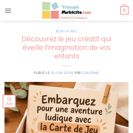
Passer
au
0
contenu
BONS PLANS
Découvrez le jeu créatif qui
éveille l’imagination de vos
enfants
PUBLIÉ LE
13 JUIN 2026
PAR
CLAUDINE
13
Juin