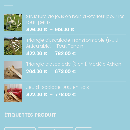
Structure de jeux en bois d'Exterieur pour les
tout-petits
Plage
426.00
€
–
918.00
€
de
Triangle d'Escalade Transformable (Multi-
prix :
Articulable) - Tout Terrain
426.00 €
Plage
422.00
€
–
782.00
€
à
de
918.00 €
Triangle d’escalade (3 en 1) Modèle Adrian
prix :
Plage
264.00
€
–
673.00
€
422.00 €
de
à
prix :
782.00 €
Jeu d’Escalade DUO en Bois
264.00 €
Plage
422.00
€
–
778.00
€
à
de
673.00 €
prix :
422.00 €
ÉTIQUETTES PRODUIT
à
778.00 €