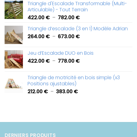
Triangle d'Escalade Transformable (Multi-
prix :
Articulable) - Tout Terrain
426.00 €
Plage
422.00
€
–
782.00
€
à
de
918.00 €
Triangle d’escalade (3 en 1) Modèle Adrian
prix :
Plage
264.00
€
–
673.00
€
422.00 €
de
à
prix :
782.00 €
Jeu d’Escalade DUO en Bois
264.00 €
Plage
422.00
€
–
778.00
€
à
de
673.00 €
prix :
Triangle de motricité en bois simple (x3
422.00 €
Positions ajustables)
à
Plage
212.00
€
–
383.00
€
778.00 €
de
prix :
212.00 €
à
383.00 €
DERNIERS PRODUITS