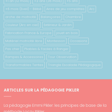
+1 an (12 mois)
+3 ans (36 mois)
+5 ans
+6 mois (Eveil) - Bébé
Aires de jeu complètes
Arc
arche de motricité
Balançoires
Chambre
Couleur (Arc en ciel)
Extérieur & Jardin
Fabrication France & Europe
jouet en bois
Matériel motricité libre
Montessori
Occasions
Pas cher
Pliables & Faciles à Ranger
Rampes & Accessoires
Tour Observation
Transformables Tentes
Triangle Escalade Pédagogique
ARTICLES SUR LA PÉDAGOGIE PIKLER
La pédagogie Emmi Pikler: les principes de base de la
méthode Loczy Pikler