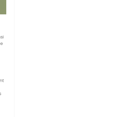
si
ne
nt
s