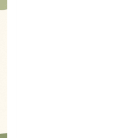
212.00 €
à
383.00 €