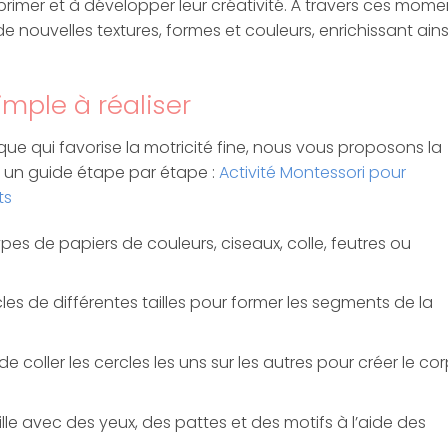
primer et à développer leur créativité. À travers ces mome
e nouvelles textures, formes et couleurs, enrichissant ains
imple à réaliser
ique qui favorise la motricité fine, nous vous proposons la
ci un guide étape par étape :
Activité Montessori pour
ts
ypes de papiers de couleurs, ciseaux, colle, feutres ou
es de différentes tailles pour former les segments de la
coller les cercles les uns sur les autres pour créer le co
lle avec des yeux, des pattes et des motifs à l’aide des