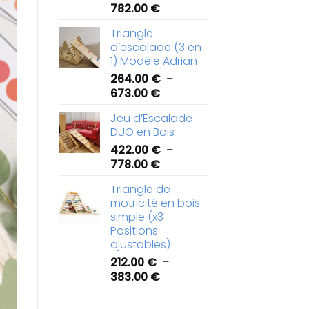
Plage
782.00
€
de
Triangle
prix :
d’escalade (3 en
422.00 €
1) Modèle Adrian
à
264.00
€
–
782.00 €
Plage
673.00
€
de
Jeu d’Escalade
prix :
DUO en Bois
264.00 €
422.00
€
–
à
Plage
778.00
€
673.00 €
de
Triangle de
prix :
motricité en bois
422.00 €
simple (x3
à
Positions
778.00 €
ajustables)
212.00
€
–
Plage
383.00
€
de
prix :