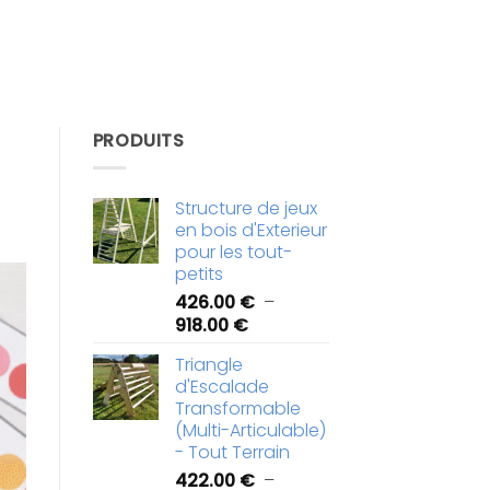
PRODUITS
Structure de jeux
en bois d'Exterieur
pour les tout-
petits
426.00
€
–
Plage
918.00
€
de
Triangle
prix :
d'Escalade
426.00 €
Transformable
à
(Multi-Articulable)
918.00 €
- Tout Terrain
422.00
€
–