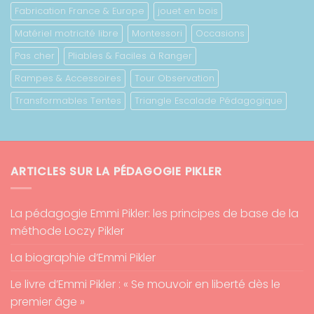
Fabrication France & Europe
jouet en bois
Matériel motricité libre
Montessori
Occasions
Pas cher
Pliables & Faciles à Ranger
Rampes & Accessoires
Tour Observation
Transformables Tentes
Triangle Escalade Pédagogique
ARTICLES SUR LA PÉDAGOGIE PIKLER
La pédagogie Emmi Pikler: les principes de base de la
méthode Loczy Pikler
La biographie d’Emmi Pikler
Le livre d’Emmi Pikler : « Se mouvoir en liberté dès le
premier âge »