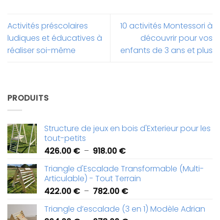
Activités préscolaires
10 activités Montessori à
ludiques et éducatives à
découvrir pour vos
réaliser soi-même
enfants de 3 ans et plus
PRODUITS
Structure de jeux en bois d'Exterieur pour les
tout-petits
Plage
426.00
€
–
918.00
€
de
Triangle d'Escalade Transformable (Multi-
prix :
Articulable) - Tout Terrain
426.00 €
Plage
422.00
€
–
782.00
€
à
de
918.00 €
Triangle d’escalade (3 en 1) Modèle Adrian
prix :