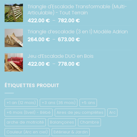
de
Triangle d'Escalade Transformable (Multi-
prix :
Articulable) - Tout Terrain
426.00 €
Plage
422.00
€
–
782.00
€
à
de
918.00 €
Triangle d’escalade (3 en 1) Modèle Adrian
prix :
Plage
264.00
€
–
673.00
€
422.00 €
de
à
prix :
782.00 €
Jeu d’Escalade DUO en Bois
264.00 €
Plage
422.00
€
–
778.00
€
à
de
673.00 €
prix :
422.00 €
ÉTIQUETTES PRODUIT
à
778.00 €
+1 an (12 mois)
+3 ans (36 mois)
+5 ans
+6 mois (Eveil) - Bébé
Aires de jeu complètes
Arc
arche de motricité
Balançoires
Chambre
Couleur (Arc en ciel)
Extérieur & Jardin