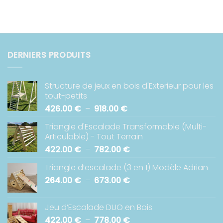
prix :
212.00 €
à
383.00 €
DERNIERS PRODUITS
Structure de jeux en bois d'Exterieur pour les
tout-petits
Plage
426.00
€
–
918.00
€
de
Triangle d'Escalade Transformable (Multi-
prix :
Articulable) - Tout Terrain
426.00 €
Plage
422.00
€
–
782.00
€
à
de
918.00 €
Triangle d’escalade (3 en 1) Modèle Adrian
prix :
Plage
264.00
€
–
673.00
€
422.00 €
de
à
prix :
782.00 €
Jeu d’Escalade DUO en Bois
264.00 €
Plage
422.00
€
–
778.00
€
à