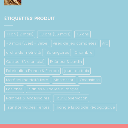
de
673.00 €
prix :
422.00 €
ÉTIQUETTES PRODUIT
à
778.00 €
+1 an (12 mois)
+3 ans (36 mois)
+5 ans
+6 mois (Eveil) - Bébé
Aires de jeu complètes
Arc
arche de motricité
Balançoires
Chambre
Couleur (Arc en ciel)
Extérieur & Jardin
Fabrication France & Europe
jouet en bois
Matériel motricité libre
Montessori
Occasions
Pas cher
Pliables & Faciles à Ranger
Rampes & Accessoires
Tour Observation
Transformables Tentes
Triangle Escalade Pédagogique