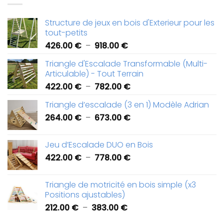
Structure de jeux en bois d'Exterieur pour les
tout-petits
Plage
426.00
€
–
918.00
€
de
Triangle d'Escalade Transformable (Multi-
prix :
Articulable) - Tout Terrain
426.00 €
Plage
422.00
€
–
782.00
€
à
de
918.00 €
Triangle d’escalade (3 en 1) Modèle Adrian
prix :
Plage
264.00
€
–
673.00
€
422.00 €
de
à
prix :
782.00 €
Jeu d’Escalade DUO en Bois
264.00 €
Plage
422.00
€
–
778.00
€
à
de
673.00 €
prix :
Triangle de motricité en bois simple (x3
422.00 €
Positions ajustables)
à
Plage
212.00
€
–
383.00
€
778.00 €
de