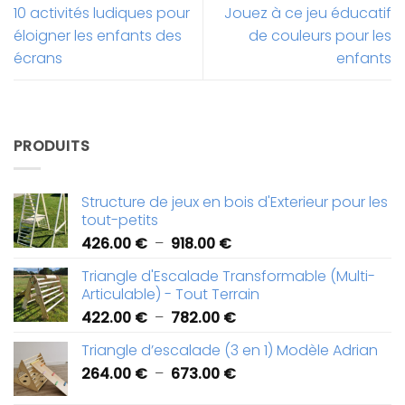
10 activités ludiques pour
Jouez à ce jeu éducatif
éloigner les enfants des
de couleurs pour les
écrans
enfants
PRODUITS
Structure de jeux en bois d'Exterieur pour les
tout-petits
Plage
426.00
€
–
918.00
€
de
Triangle d'Escalade Transformable (Multi-
prix :
Articulable) - Tout Terrain
426.00 €
Plage
422.00
€
–
782.00
€
à
de
918.00 €
Triangle d’escalade (3 en 1) Modèle Adrian
prix :
Plage
264.00
€
–
673.00
€
422.00 €
de
à