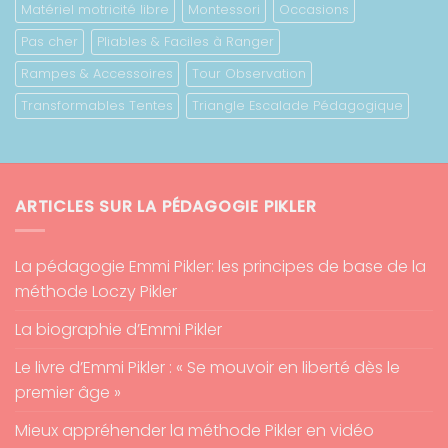
Matériel motricité libre
Montessori
Occasions
Pas cher
Pliables & Faciles à Ranger
Rampes & Accessoires
Tour Observation
Transformables Tentes
Triangle Escalade Pédagogique
ARTICLES SUR LA PÉDAGOGIE PIKLER
La pédagogie Emmi Pikler: les principes de base de la
méthode Loczy Pikler
La biographie d’Emmi Pikler
Le livre d’Emmi Pikler : « Se mouvoir en liberté dès le
premier âge »
Mieux appréhender la méthode Pikler en vidéo