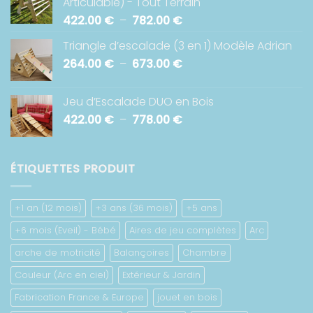
Articulable) - Tout Terrain
426.00 €
Plage
422.00
€
–
782.00
€
à
de
918.00 €
Triangle d’escalade (3 en 1) Modèle Adrian
prix :
Plage
264.00
€
–
673.00
€
422.00 €
de
à
prix :
782.00 €
Jeu d’Escalade DUO en Bois
264.00 €
Plage
422.00
€
–
778.00
€
à
de
673.00 €
prix :
422.00 €
ÉTIQUETTES PRODUIT
à
778.00 €
+1 an (12 mois)
+3 ans (36 mois)
+5 ans
+6 mois (Eveil) - Bébé
Aires de jeu complètes
Arc
arche de motricité
Balançoires
Chambre
Couleur (Arc en ciel)
Extérieur & Jardin
Fabrication France & Europe
jouet en bois