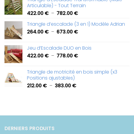
prix :
Articulable) - Tout Terrain
426.00 €
Plage
422.00
€
–
782.00
€
à
de
918.00 €
Triangle d’escalade (3 en 1) Modèle Adrian
prix :
Plage
264.00
€
–
673.00
€
422.00 €
de
à
prix :
782.00 €
Jeu d’Escalade DUO en Bois
264.00 €
Plage
422.00
€
–
778.00
€
à
de
673.00 €
prix :
Triangle de motricité en bois simple (x3
422.00 €
Positions ajustables)
à
Plage
212.00
€
–
383.00
€
778.00 €
de
prix :
212.00 €
à
383.00 €
DERNIERS PRODUITS