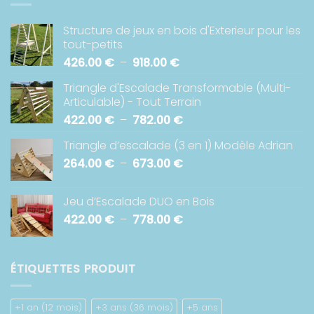
Structure de jeux en bois d'Exterieur pour les
tout-petits
Plage
426.00
€
–
918.00
€
de
Triangle d'Escalade Transformable (Multi-
prix :
Articulable) - Tout Terrain
426.00 €
Plage
422.00
€
–
782.00
€
à
de
918.00 €
Triangle d’escalade (3 en 1) Modèle Adrian
prix :
Plage
264.00
€
–
673.00
€
422.00 €
de
à
prix :
782.00 €
Jeu d’Escalade DUO en Bois
264.00 €
Plage
422.00
€
–
778.00
€
à
de
673.00 €
prix :
422.00 €
ÉTIQUETTES PRODUIT
à
778.00 €
+1 an (12 mois)
+3 ans (36 mois)
+5 ans