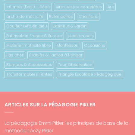
+6 mois (Eveil) - Bébé
Aires de jeu complètes
Arc
arche de motricité
Balançoires
Chambre
Couleur (Arc en ciel)
Extérieur & Jardin
Fabrication France & Europe
jouet en bois
Matériel motricité libre
Montessori
Occasions
Pas cher
Pliables & Faciles à Ranger
Rampes & Accessoires
Tour Observation
Transformables Tentes
Triangle Escalade Pédagogique
ARTICLES SUR LA PÉDAGOGIE PIKLER
La pédagogie Emmi Pikler: les principes de base de la
méthode Loczy Pikler