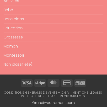
Activités
Bébé
Bons plans
Education
Grossesse
Maman
Montessori
Non classifié(e)
Visa
Stripe
MasterCard
Credit
MasterCard
Card
2
CONDITIONS GÉNÉRALES DE VENTE – C.G.V
MENTIONS LÉGALES
2
POLITIQUE DE RETOUR ET REMBOURSEMENT
Grandir-autrement.com