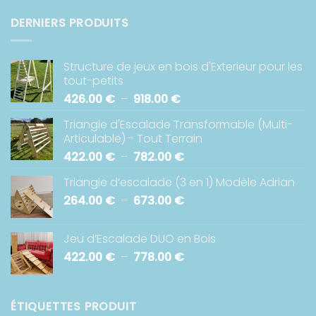
DERNIERS PRODUITS
Structure de jeux en bois d'Exterieur pour les
tout-petits
Plage
426.00
€
–
918.00
€
de
Triangle d'Escalade Transformable (Multi-
prix :
Articulable) - Tout Terrain
426.00 €
Plage
422.00
€
–
782.00
€
à
de
918.00 €
Triangle d’escalade (3 en 1) Modèle Adrian
prix :
Plage
264.00
€
–
673.00
€
422.00 €
de
à
prix :
782.00 €
Jeu d’Escalade DUO en Bois
264.00 €
Plage
422.00
€
–
778.00
€
à
de
673.00 €
prix :
422.00 €
ÉTIQUETTES PRODUIT
à