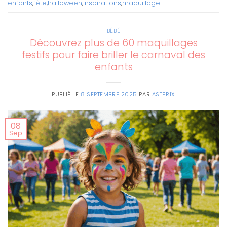
enfants
,
fête
,
halloween
,
inspirations
,
maquillage
BÉBÉ
Découvrez plus de 60 maquillages
festifs pour faire briller le carnaval des
enfants
PUBLIÉ LE
8 SEPTEMBRE 2025
PAR
ASTERIX
08
Sep