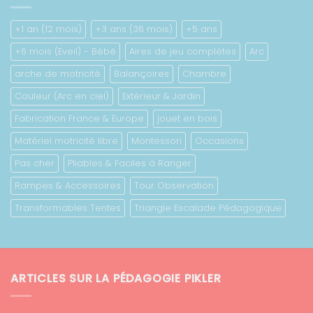
778.00 €
+1 an (12 mois)
+3 ans (36 mois)
+5 ans
+6 mois (Eveil) - Bébé
Aires de jeu complètes
Arc
arche de motricité
Balançoires
Chambre
Couleur (Arc en ciel)
Extérieur & Jardin
Fabrication France & Europe
jouet en bois
Matériel motricité libre
Montessori
Occasions
Pas cher
Pliables & Faciles à Ranger
Rampes & Accessoires
Tour Observation
Transformables Tentes
Triangle Escalade Pédagogique
ARTICLES SUR LA PÉDAGOGIE PIKLER