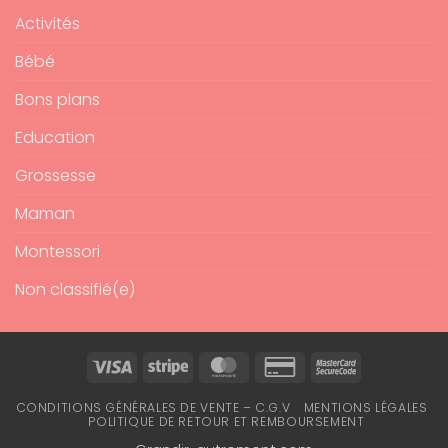
Activités
Bébé
Bons plans
Education
Grossesse
Maman
Montessori
Non classifié(e)
Visa
Stripe
MasterCard
Credit
MasterCard
Card
2
CONDITIONS GÉNÉRALES DE VENTE – C.G.V
MENTIONS LÉGALES
2
POLITIQUE DE RETOUR ET REMBOURSEMENT