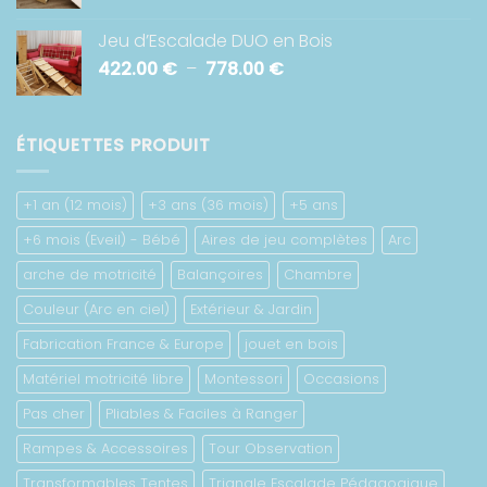
de
à
prix :
782.00 €
Jeu d’Escalade DUO en Bois
264.00 €
Plage
422.00
€
–
778.00
€
à
de
673.00 €
prix :
422.00 €
ÉTIQUETTES PRODUIT
à
778.00 €
+1 an (12 mois)
+3 ans (36 mois)
+5 ans
+6 mois (Eveil) - Bébé
Aires de jeu complètes
Arc
arche de motricité
Balançoires
Chambre
Couleur (Arc en ciel)
Extérieur & Jardin
Fabrication France & Europe
jouet en bois
Matériel motricité libre
Montessori
Occasions
Pas cher
Pliables & Faciles à Ranger
Rampes & Accessoires
Tour Observation
Transformables Tentes
Triangle Escalade Pédagogique