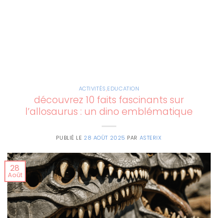
ACTIVITÉS
,
EDUCATION
découvrez 10 faits fascinants sur
l’allosaurus : un dino emblématique
PUBLIÉ LE
28 AOÛT 2025
PAR
ASTERIX
28
Août