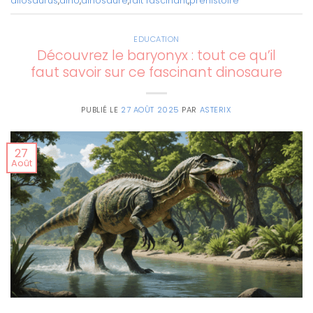
allosaurus
,
dino
,
dinosaure
,
fait fascinant
,
préhistoire
EDUCATION
Découvrez le baryonyx : tout ce qu’il
faut savoir sur ce fascinant dinosaure
PUBLIÉ LE
27 AOÛT 2025
PAR
ASTERIX
27
Août