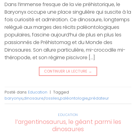
Dans l’immense fresque de la vie préhistorique, le
Baryonyx occupe une place singulière qui suscite à la
fois curiosité et admiration. Ce dinosaure, longtemps
relégué aux marges des récits paléontologiques
populaires, fascine aujourd’hui de plus en plus les
passionnés de Préhistomag et du Monde des
Dinosaures. Son allure particulière, mi-crocodile mi-
théropode, et son régime piscivore […]
CONTINUER LA LECTURE
→
Posté dans
Education
|
Tagged
baryonyx
,
dinosaure
,
fossiles
,
paléontologie
,
prédateur
EDUCATION
l’argentinosaurus, le géant parmi les
dinosaures