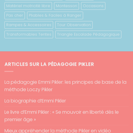
Matériel motricité libre
Montessori
Occasions
Pas cher
Pliables & Faciles à Ranger
Rampes & Accessoires
Tour Observation
Transformables Tentes
Triangle Escalade Pédagogique
ARTICLES SUR LA PÉDAGOGIE PIKLER
La pédagogie Emmi Pikler: les principes de base de la
méthode Loczy Pikler
La biographie d’Emmi Pikler
Le livre d’Emmi Pikler : « Se mouvoir en liberté dès le
premier âge »
Mieux appréhender la méthode Pikler en vidéo