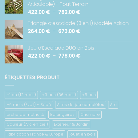
Articulable) - Tout Terrain
426.00 €
Plage
422.00
€
–
782.00
€
à
de
918.00 €
Triangle d’escalade (3 en 1) Modèle Adrian
prix :
Plage
264.00
€
–
673.00
€
422.00 €
de
à
prix :
782.00 €
Jeu d’Escalade DUO en Bois
264.00 €
Plage
422.00
€
–
778.00
€
à
de
673.00 €
prix :
422.00 €
ÉTIQUETTES PRODUIT
à
778.00 €
+1 an (12 mois)
+3 ans (36 mois)
+5 ans
+6 mois (Eveil) - Bébé
Aires de jeu complètes
Arc
arche de motricité
Balançoires
Chambre
Couleur (Arc en ciel)
Extérieur & Jardin
Fabrication France & Europe
jouet en bois