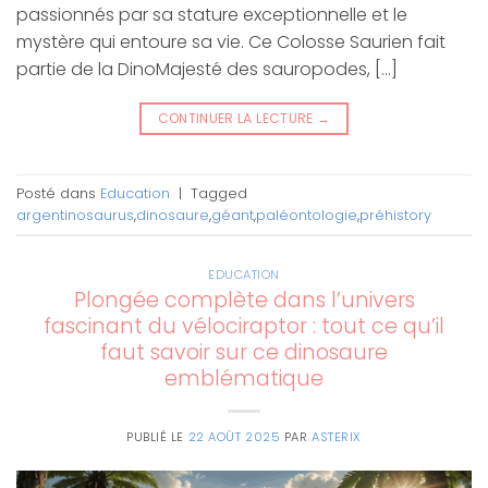
passionnés par sa stature exceptionnelle et le
mystère qui entoure sa vie. Ce Colosse Saurien fait
partie de la DinoMajesté des sauropodes, […]
CONTINUER LA LECTURE
→
Posté dans
Education
|
Tagged
argentinosaurus
,
dinosaure
,
géant
,
paléontologie
,
préhistory
EDUCATION
Plongée complète dans l’univers
fascinant du vélociraptor : tout ce qu’il
faut savoir sur ce dinosaure
emblématique
PUBLIÉ LE
22 AOÛT 2025
PAR
ASTERIX