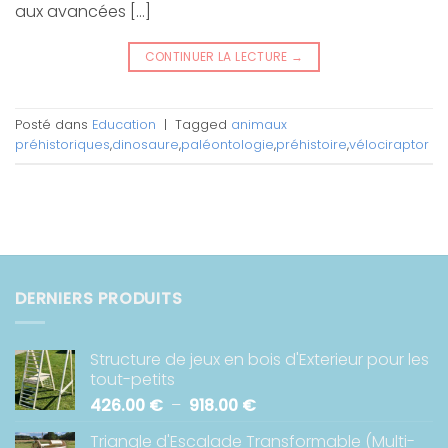
aux avancées […]
CONTINUER LA LECTURE
→
Posté dans
Education
|
Tagged
animaux
préhistoriques
,
dinosaure
,
paléontologie
,
préhistoire
,
vélociraptor
DERNIERS PRODUITS
Structure de jeux en bois d'Exterieur pour les
tout-petits
Plage
426.00
€
–
918.00
€
de
Triangle d'Escalade Transformable (Multi-
prix :