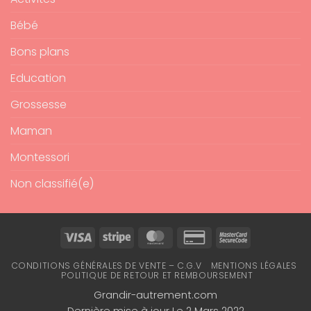
Bébé
Bons plans
Education
Grossesse
Maman
Montessori
Non classifié(e)
Visa
Stripe
MasterCard
Credit
MasterCard
Card
2
CONDITIONS GÉNÉRALES DE VENTE – C.G.V
MENTIONS LÉGALES
2
POLITIQUE DE RETOUR ET REMBOURSEMENT
Grandir-autrement.com
Dernière mise à jour Le 2 Mars 2022