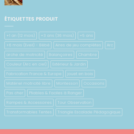
de
673.00 €
prix :
422.00 €
ÉTIQUETTES PRODUIT
à
778.00 €
+1 an (12 mois)
+3 ans (36 mois)
+5 ans
+6 mois (Eveil) - Bébé
Aires de jeu complètes
Arc
arche de motricité
Balançoires
Chambre
Couleur (Arc en ciel)
Extérieur & Jardin
Fabrication France & Europe
jouet en bois
Matériel motricité libre
Montessori
Occasions
Pas cher
Pliables & Faciles à Ranger
Rampes & Accessoires
Tour Observation
Transformables Tentes
Triangle Escalade Pédagogique