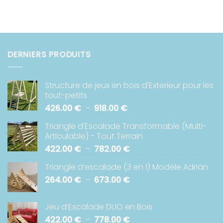
DERNIERS PRODUITS
Structure de jeux en bois d'Exterieur pour les
tout-petits
Plage
426.00
€
–
918.00
€
de
Triangle d'Escalade Transformable (Multi-
prix :
Articulable) - Tout Terrain
426.00 €
Plage
422.00
€
–
782.00
€
à
de
918.00 €
Triangle d’escalade (3 en 1) Modèle Adrian
prix :
Plage
264.00
€
–
673.00
€
422.00 €
de
à
prix :
782.00 €
Jeu d’Escalade DUO en Bois
264.00 €
Plage
422.00
€
–
778.00
€
à