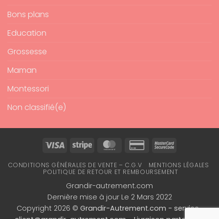
Bons plans
Education
Grossesse
Maman
Montessori
Non classifié(e)
Visa
Stripe
MasterCard
Credit
MasterCard
Card
2
CONDITIONS GÉNÉRALES DE VENTE – C.G.V
MENTIONS LÉGALES
2
POLITIQUE DE RETOUR ET REMBOURSEMENT
Grandir-autrement.com
Dernière mise à jour Le 2 Mars 2022
Copyright 2026 ©
Grandir-Autrement.com -
service-