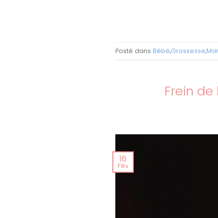
Posté dans
Bébé
,
Grossesse
,
Ma
Frein de
16
Fév