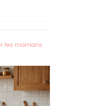
e
our les mamans