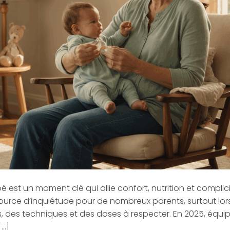
 est un moment clé qui allie confort, nutrition et complic
urce d’inquiétude pour de nombreux parents, surtout lorsq
es, des techniques et des doses à respecter. En 2025, équ
[…]