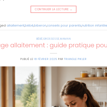
CONTINUER LA LECTURE
→
ged
allaitement
,
bébé
,
biberon
,
conseils pour parents
,
nutrition infantil
BÉBÉ
,
GROSSESSE
,
MAMAN
ge allaitement : guide pratique p
PUBLIÉ LE
18 FÉVRIER 2025
PAR
TRIANGLE PIKLER