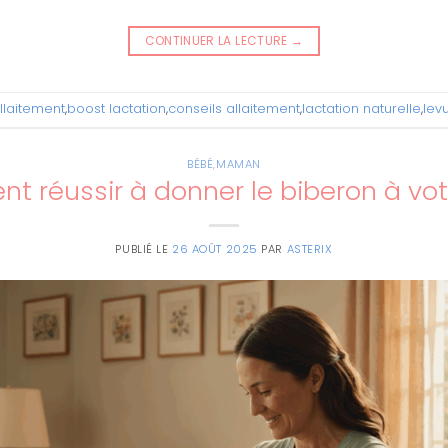
CONTINUER LA LECTURE
→
llaitement
,
boost lactation
,
conseils allaitement
,
lactation naturelle
,
lev
BÉBÉ
,
MAMAN
 réussir à donner le biberon à vo
PUBLIÉ LE
26 AOÛT 2025
PAR
ASTERIX