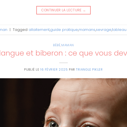
CONTINUER LA LECTURE
→
man
|
Tagged
allaitement
,
guide pratique
,
mamans
,
sevrage
,
tableau
BÉBÉ
,
MAMAN
 langue et biberon : ce que vous dev
PUBLIÉ LE
16 FÉVRIER 2025
PAR
TRIANGLE PIKLER