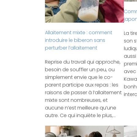
Comme
japon
Allaitement mixte : comment
La tir
introduire le biberon sans
son s
perturber l’allaitement
ludiq
aussi
Reprise du travail qui approche,
premi
besoin de souffler un peu, ou
avec 
simplement envie que le co-
Kawai
parent participe aux repas : les
bonhe
raisons de passer à l’allaitement
intera
mixte sont nombreuses, et
aucune n’est meilleure qu’une
autre. Ce qui inquiète le plus,…