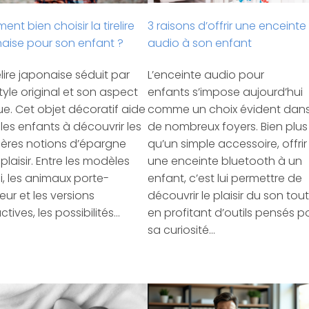
3 raisons d’offrir une enceinte
nt bien choisir la tirelire
audio à son enfant
aise pour son enfant ?
L’enceinte audio pour
elire japonaise séduit par
enfants s’impose aujourd’hui
tyle original et son aspect
comme un choix évident dan
ue. Cet objet décoratif aide
de nombreux foyers. Bien plus
 les enfants à découvrir les
qu’un simple accessoire, offrir
ères notions d’épargne
une enceinte bluetooth à un
plaisir. Entre les modèles
enfant, c’est lui permettre de
, les animaux porte-
découvrir le plaisir du son tout
ur et les versions
en profitant d’outils pensés p
ctives, les possibilités…
sa curiosité…