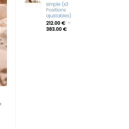
422.00 €
simple (x3
à
Positions
778.00 €
ajustables)
212.00
€
–
Plage
383.00
€
de
prix :
212.00 €
à
383.00 €
e