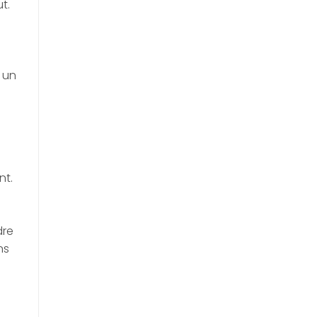
t.
 un
nt.
dre
ns