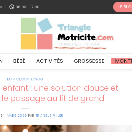
LE BL
OM
08:00 - 17:00
N
BÉBÉ
ACTIVITÉS
GROSSESSE
MONT
MAMAN
,
MONTESSORI
enfant : une solution douce et
 le passage au lit de grand
LE
11 MARS 2026
PAR
TRIANGLE PIKLER