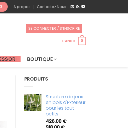
OG
A propos
Contactez Nous
SE CONNECTER / S’INSCRIRE
PANIER
0
ESSORI
BOUTIQUE
PRODUITS
Structure de jeux
en bois d'Exterieur
pour les tout-
petits
426.00
€
–
Plage
918.00
€