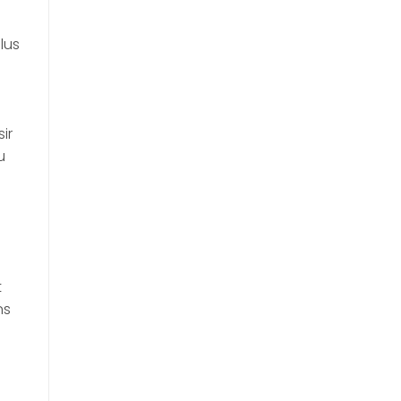
lus
ir
u
t
ns