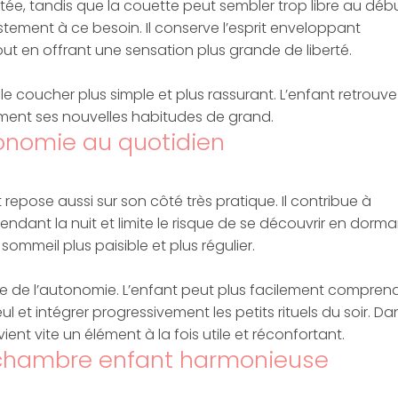
ée, tandis que la couette peut sembler trop libre au débu
ement à ce besoin. Il conserve l’esprit enveloppant
t en offrant une sensation plus grande de liberté.
le coucher plus simple et plus rassurant. L’enfant retrouve
ment ses nouvelles habitudes de grand.
tonomie au quotidien
pose aussi sur son côté très pratique. Il contribue à
dant la nuit et limite le risque de se découvrir en dorma
sommeil plus paisible et plus régulier.
ge de l’autonomie. L’enfant peut plus facilement compren
l et intégrer progressivement les petits rituels du soir. Da
nt vite un élément à la fois utile et réconfortant.
e chambre enfant harmonieuse