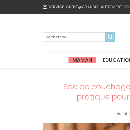
Passer
SERVICE-CLIENT@GRANDIR-AUTREMENT.C
au
contenu
Recherche
pour :
MAMAN
EDUCATIO
Sac de couchage 
pratique pour
PUBLIÉ 