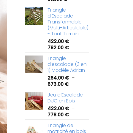
de
Triangle
prix :
d'Escalade
426.00 €
Transformable
à
(Multi-Articulable)
918.00 €
- Tout Terrain
422.00
€
–
Plage
782.00
€
de
Triangle
prix :
d’escalade (3 en
422.00 €
1) Modèle Adrian
à
264.00
€
–
782.00 €
Plage
673.00
€
de
Jeu d’Escalade
prix :
DUO en Bois
264.00 €
422.00
€
–
à
Plage
778.00
€
673.00 €
de
Triangle de
prix :
motricité en bois