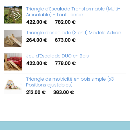
de
Triangle d'Escalade Transformable (Multi-
prix :
Articulable) - Tout Terrain
426.00 €
Plage
422.00
€
–
782.00
€
à
de
918.00 €
Triangle d’escalade (3 en 1) Modèle Adrian
prix :
Plage
264.00
€
–
673.00
€
422.00 €
de
à
prix :
782.00 €
Jeu d’Escalade DUO en Bois
264.00 €
Plage
422.00
€
–
778.00
€
à
de
673.00 €
prix :
Triangle de motricité en bois simple (x3
422.00 €
Positions ajustables)
à
Plage
212.00
€
–
383.00
€
778.00 €
de
prix :
212.00 €
à
383.00 €