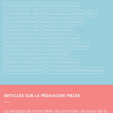
778.00 €
+1 an (12 mois)
+3 ans (36 mois)
+5 ans
+6 mois (Eveil) - Bébé
Aires de jeu complètes
Arc
arche de motricité
Balançoires
Chambre
Couleur (Arc en ciel)
Extérieur & Jardin
Fabrication France & Europe
jouet en bois
Matériel motricité libre
Montessori
Occasions
Pas cher
Pliables & Faciles à Ranger
Rampes & Accessoires
Tour Observation
Transformables Tentes
Triangle Escalade Pédagogique
ARTICLES SUR LA PÉDAGOGIE PIKLER
La pédagogie Emmi Pikler: les principes de base de la