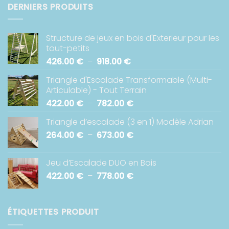
DERNIERS PRODUITS
Structure de jeux en bois d'Exterieur pour les
tout-petits
Plage
426.00
€
–
918.00
€
de
Triangle d'Escalade Transformable (Multi-
prix :
Articulable) - Tout Terrain
426.00 €
Plage
422.00
€
–
782.00
€
à
de
918.00 €
Triangle d’escalade (3 en 1) Modèle Adrian
prix :
Plage
264.00
€
–
673.00
€
422.00 €
de
à
prix :
782.00 €
Jeu d’Escalade DUO en Bois
264.00 €
Plage
422.00
€
–
778.00
€
à
de
673.00 €
prix :
422.00 €
ÉTIQUETTES PRODUIT
à