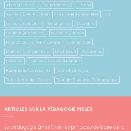
+1 an (12 mois)
+3 ans (36 mois)
+5 ans
+6 mois (Eveil) - Bébé
Aires de jeu complètes
Arc
arche de motricité
Balançoires
Chambre
Couleur (Arc en ciel)
Extérieur & Jardin
Fabrication France & Europe
jouet en bois
Matériel motricité libre
Montessori
Occasions
Pas cher
Pliables & Faciles à Ranger
Rampes & Accessoires
Tour Observation
Transformables Tentes
Triangle Escalade Pédagogique
ARTICLES SUR LA PÉDAGOGIE PIKLER
La pédagogie Emmi Pikler: les principes de base de la