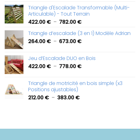
de
Triangle d'Escalade Transformable (Multi-
prix :
Articulable) - Tout Terrain
426.00 €
Plage
422.00
€
–
782.00
€
à
de
918.00 €
Triangle d’escalade (3 en 1) Modèle Adrian
prix :
Plage
264.00
€
–
673.00
€
422.00 €
de
à
prix :
782.00 €
Jeu d’Escalade DUO en Bois
264.00 €
Plage
422.00
€
–
778.00
€
à
de
673.00 €
prix :
Triangle de motricité en bois simple (x3
422.00 €
Positions ajustables)
à
Plage
212.00
€
–
383.00
€
778.00 €
de
prix :
212.00 €
à
383.00 €