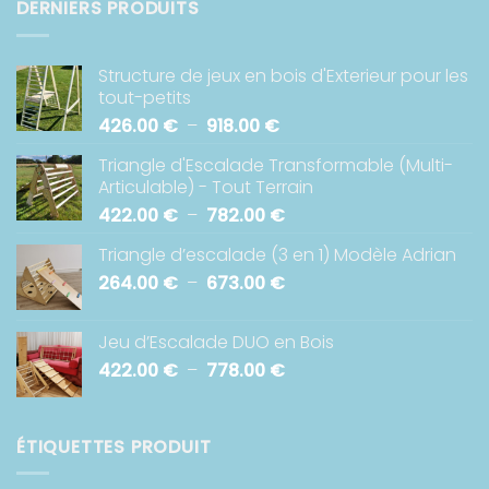
DERNIERS PRODUITS
Structure de jeux en bois d'Exterieur pour les
tout-petits
Plage
426.00
€
–
918.00
€
de
Triangle d'Escalade Transformable (Multi-
prix :
Articulable) - Tout Terrain
426.00 €
Plage
422.00
€
–
782.00
€
à
de
918.00 €
Triangle d’escalade (3 en 1) Modèle Adrian
prix :
Plage
264.00
€
–
673.00
€
422.00 €
de
à
prix :
782.00 €
Jeu d’Escalade DUO en Bois
264.00 €
Plage
422.00
€
–
778.00
€
à
de
673.00 €
prix :
422.00 €
ÉTIQUETTES PRODUIT
à
778.00 €