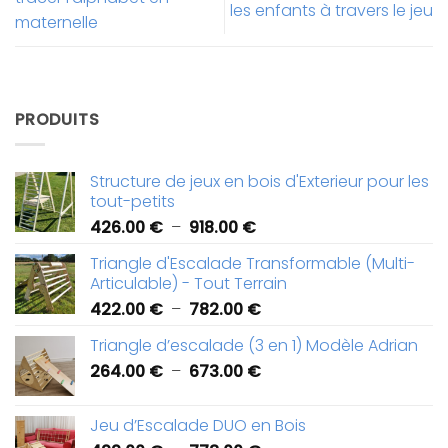
les enfants à travers le jeu
maternelle
PRODUITS
Structure de jeux en bois d'Exterieur pour les
tout-petits
Plage
426.00
€
–
918.00
€
de
Triangle d'Escalade Transformable (Multi-
prix :
Articulable) - Tout Terrain
426.00 €
Plage
422.00
€
–
782.00
€
à
de
918.00 €
Triangle d’escalade (3 en 1) Modèle Adrian
prix :
Plage
264.00
€
–
673.00
€
422.00 €
de
à
prix :
782.00 €
Jeu d’Escalade DUO en Bois
264.00 €