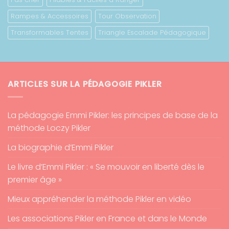
Rampes & Accessoires
Tour Observation
Transformables Tentes
Triangle Escalade Pédagogique
ARTICLES SUR LA PÉDAGOGIE PIKLER
La pédagogie Emmi Pikler: les principes de base de la
méthode Loczy Pikler
La biographie d’Emmi Pikler
Le livre d’Emmi Pikler : « Se mouvoir en liberté dès le
premier âge »
Mieux appréhender la méthode Pikler en vidéo
Les associations Pikler en France et dans le Monde