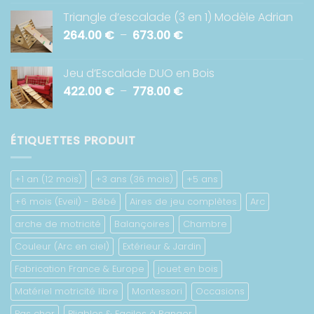
de
918.00 €
Triangle d’escalade (3 en 1) Modèle Adrian
prix :
Plage
264.00
€
–
673.00
€
422.00 €
de
à
prix :
782.00 €
Jeu d’Escalade DUO en Bois
264.00 €
Plage
422.00
€
–
778.00
€
à
de
673.00 €
prix :
422.00 €
ÉTIQUETTES PRODUIT
à
778.00 €
+1 an (12 mois)
+3 ans (36 mois)
+5 ans
+6 mois (Eveil) - Bébé
Aires de jeu complètes
Arc
arche de motricité
Balançoires
Chambre
Couleur (Arc en ciel)
Extérieur & Jardin
Fabrication France & Europe
jouet en bois
Matériel motricité libre
Montessori
Occasions
Pas cher
Pliables & Faciles à Ranger