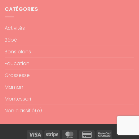
CATÉGORIES
Activités
Bébé
Bons plans
Education
Grossesse
Maman
Montessori
Non classifié(e)
Visa
Stripe
MasterCard
Credit
MasterCard