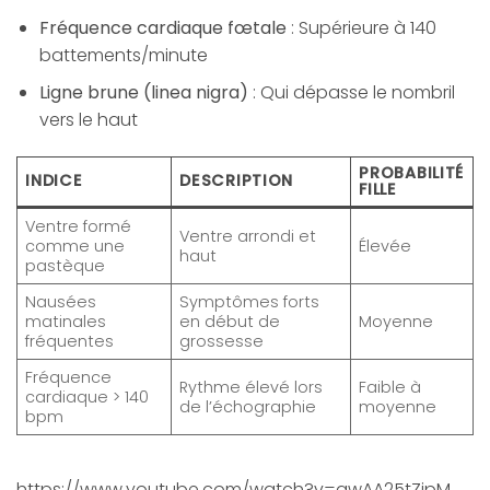
Fréquence cardiaque fœtale
: Supérieure à 140
battements/minute
Ligne brune (linea nigra)
: Qui dépasse le nombril
vers le haut
PROBABILITÉ
INDICE
DESCRIPTION
FILLE
Ventre formé
Ventre arrondi et
comme une
Élevée
haut
pastèque
Nausées
Symptômes forts
matinales
en début de
Moyenne
fréquentes
grossesse
Fréquence
Rythme élevé lors
Faible à
cardiaque > 140
de l’échographie
moyenne
bpm
https://www.youtube.com/watch?v=qwAA25tZipM