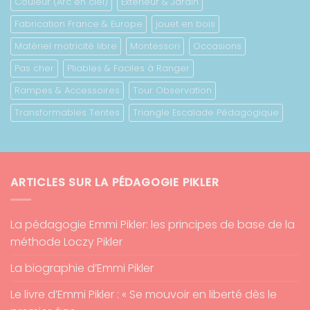
Couleur (Arc en ciel)
Extérieur & Jardin
Fabrication France & Europe
jouet en bois
Matériel motricité libre
Montessori
Occasions
Pas cher
Pliables & Faciles à Ranger
Rampes & Accessoires
Tour Observation
Transformables Tentes
Triangle Escalade Pédagogique
ARTICLES SUR LA PÉDAGOGIE PIKLER
La pédagogie Emmi Pikler: les principes de base de la
méthode Loczy Pikler
La biographie d’Emmi Pikler
Le livre d’Emmi Pikler : « Se mouvoir en liberté dès le