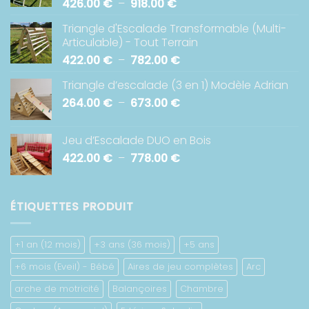
Plage
426.00
€
–
918.00
€
de
Triangle d'Escalade Transformable (Multi-
prix :
Articulable) - Tout Terrain
426.00 €
Plage
422.00
€
–
782.00
€
à
de
918.00 €
Triangle d’escalade (3 en 1) Modèle Adrian
prix :
Plage
264.00
€
–
673.00
€
422.00 €
de
à
prix :
782.00 €
Jeu d’Escalade DUO en Bois
264.00 €
Plage
422.00
€
–
778.00
€
à
de
673.00 €
prix :
422.00 €
ÉTIQUETTES PRODUIT
à
778.00 €
+1 an (12 mois)
+3 ans (36 mois)
+5 ans
+6 mois (Eveil) - Bébé
Aires de jeu complètes
Arc
arche de motricité
Balançoires
Chambre