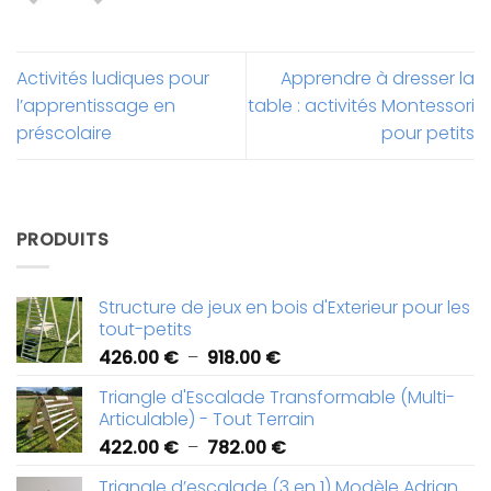
Activités ludiques pour
Apprendre à dresser la
l’apprentissage en
table : activités Montessori
préscolaire
pour petits
PRODUITS
Structure de jeux en bois d'Exterieur pour les
tout-petits
Plage
426.00
€
–
918.00
€
de
Triangle d'Escalade Transformable (Multi-
prix :
Articulable) - Tout Terrain
426.00 €
Plage
422.00
€
–
782.00
€
à
de
918.00 €
Triangle d’escalade (3 en 1) Modèle Adrian