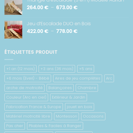
prix :
Plage
264.00
€
–
673.00
€
422.00 €
de
à
prix :
782.00 €
Jeu d’Escalade DUO en Bois
264.00 €
Plage
422.00
€
–
778.00
€
à
de
673.00 €
prix :
422.00 €
ÉTIQUETTES PRODUIT
à
778.00 €
+1 an (12 mois)
+3 ans (36 mois)
+5 ans
+6 mois (Eveil) - Bébé
Aires de jeu complètes
Arc
arche de motricité
Balançoires
Chambre
Couleur (Arc en ciel)
Extérieur & Jardin
Fabrication France & Europe
jouet en bois
Matériel motricité libre
Montessori
Occasions
Pas cher
Pliables & Faciles à Ranger