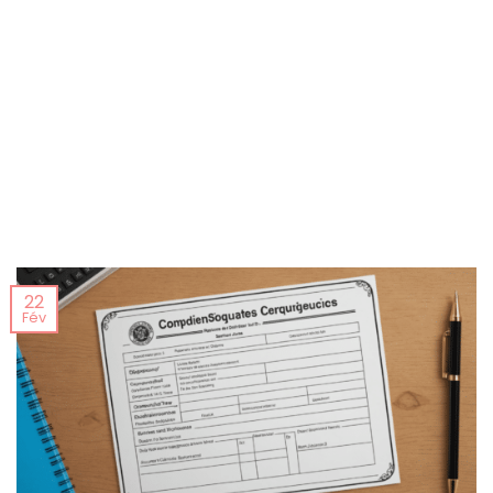
22
Fév