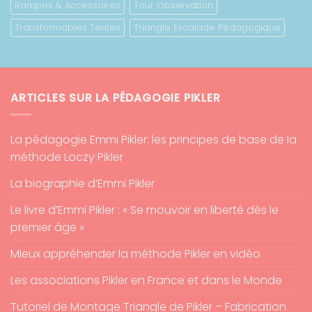
Rampes & Accessoires
Tour Observation
Transformables Tentes
Triangle Escalade Pédagogique
ARTICLES SUR LA PÉDAGOGIE PIKLER
La pédagogie Emmi Pikler: les principes de base de la
méthode Loczy Pikler
La biographie d’Emmi Pikler
Le livre d’Emmi Pikler : « Se mouvoir en liberté dès le
premier âge »
Mieux appréhender la méthode Pikler en vidéo
Les associations Pikler en France et dans le Monde
Tutoriel de Montage Triangle de Pikler – Fabrication