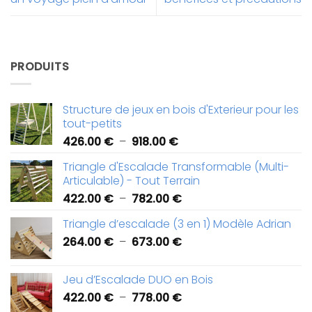
PRODUITS
Structure de jeux en bois d'Exterieur pour les
tout-petits
Plage
426.00
€
–
918.00
€
de
Triangle d'Escalade Transformable (Multi-
prix :
Articulable) - Tout Terrain
426.00 €
Plage
422.00
€
–
782.00
€
à
de
918.00 €
Triangle d’escalade (3 en 1) Modèle Adrian
prix :
Plage
264.00
€
–
673.00
€
422.00 €
de
à
prix :
782.00 €
Jeu d’Escalade DUO en Bois
264.00 €
Plage
422.00
€
–
778.00
€
à
de