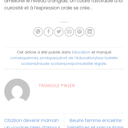
améliorer le niveau d’anglais. Un cadre favorable à la
curiosité et à l’expression orale se crée…
Cet article a été publié dans
Education
et marqué
conséquences juridiques
,
droit de l'éducation
,
faux bulletin
scolaire
,
fraude scolaire
,
responsabilité légale
.
TRIANGLE PIKLER
Citation devenir maman :
Beurre femme enceinte :
un voyage plein d’amour
bénéfices et précautions