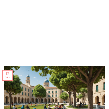
12
Fév