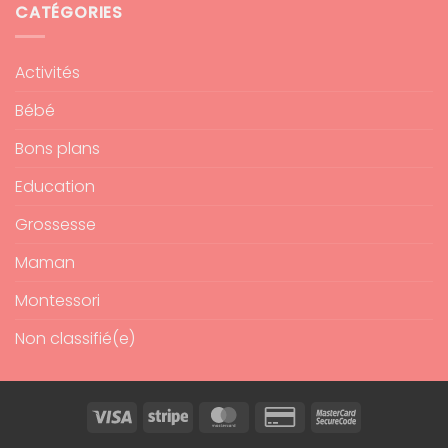
CATÉGORIES
Activités
Bébé
Bons plans
Education
Grossesse
Maman
Montessori
Non classifié(e)
Visa
Stripe
MasterCard
Credit
MasterCard
Card
2