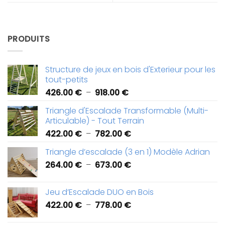
PRODUITS
Structure de jeux en bois d'Exterieur pour les
tout-petits
Plage
426.00
€
–
918.00
€
de
Triangle d'Escalade Transformable (Multi-
prix :
Articulable) - Tout Terrain
426.00 €
Plage
422.00
€
–
782.00
€
à
de
918.00 €
Triangle d’escalade (3 en 1) Modèle Adrian
prix :
Plage
264.00
€
–
673.00
€
422.00 €
de
à
prix :
782.00 €
Jeu d’Escalade DUO en Bois
264.00 €
Plage
422.00
€
–
778.00
€
à
de
673.00 €