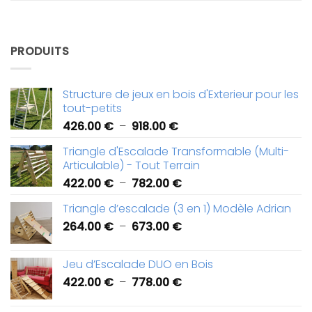
PRODUITS
Structure de jeux en bois d'Exterieur pour les
tout-petits
Plage
426.00
€
–
918.00
€
de
Triangle d'Escalade Transformable (Multi-
prix :
Articulable) - Tout Terrain
426.00 €
Plage
422.00
€
–
782.00
€
à
de
918.00 €
Triangle d’escalade (3 en 1) Modèle Adrian
prix :
Plage
264.00
€
–
673.00
€
422.00 €
de
à
prix :
782.00 €
Jeu d’Escalade DUO en Bois
264.00 €
Plage
422.00
€
–
778.00
€
à
de
673.00 €
prix :