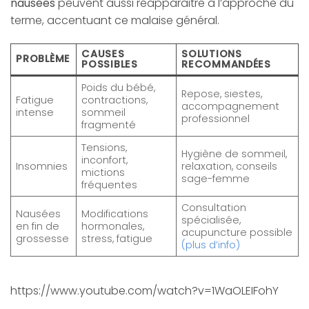
nausées
peuvent aussi réapparaitre à l’approche du
terme, accentuant ce malaise général.
CAUSES
SOLUTIONS
PROBLÈME
POSSIBLES
RECOMMANDÉES
Poids du bébé,
Repose, siestes,
Fatigue
contractions,
accompagnement
intense
sommeil
professionnel
fragmenté
Tensions,
Hygiène de sommeil,
inconfort,
Insomnies
relaxation, conseils
mictions
sage-femme
fréquentes
Consultation
Nausées
Modifications
spécialisée,
en fin de
hormonales,
acupuncture possible
grossesse
stress, fatigue
(plus d’info)
https://www.youtube.com/watch?v=1WaOLEIFohY