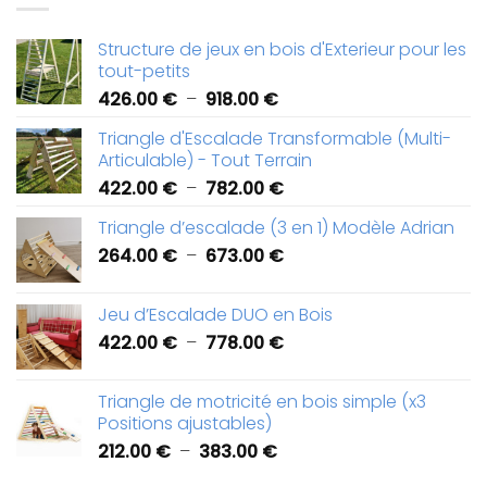
Structure de jeux en bois d'Exterieur pour les
tout-petits
Plage
426.00
€
–
918.00
€
de
Triangle d'Escalade Transformable (Multi-
prix :
Articulable) - Tout Terrain
426.00 €
Plage
422.00
€
–
782.00
€
à
de
918.00 €
Triangle d’escalade (3 en 1) Modèle Adrian
prix :
Plage
264.00
€
–
673.00
€
422.00 €
de
à
prix :
782.00 €
Jeu d’Escalade DUO en Bois
264.00 €
Plage
422.00
€
–
778.00
€
à
de
673.00 €
prix :
Triangle de motricité en bois simple (x3
422.00 €
Positions ajustables)
à
Plage
212.00
€
–
383.00
€
778.00 €
de