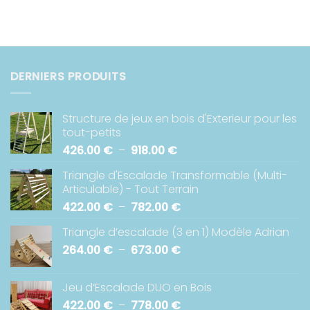
prix :
212.00 €
à
383.00 €
DERNIERS PRODUITS
Structure de jeux en bois d'Exterieur pour les
tout-petits
Plage
426.00
€
–
918.00
€
de
Triangle d'Escalade Transformable (Multi-
prix :
Articulable) - Tout Terrain
426.00 €
Plage
422.00
€
–
782.00
€
à
de
918.00 €
Triangle d’escalade (3 en 1) Modèle Adrian
prix :
Plage
264.00
€
–
673.00
€
422.00 €
de
à
prix :
782.00 €
Jeu d’Escalade DUO en Bois
264.00 €
Plage
422.00
€
–
778.00
€
à