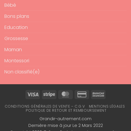
Bébé
Bons plans
Education
Grossesse
Maman
Montessori
Non classifié(e)
Visa
Stripe
MasterCard
Credit
MasterCard
Card
2
CONDITIONS GÉNÉRALES DE VENTE – C.G.V
MENTIONS LÉGALES
2
POLITIQUE DE RETOUR ET REMBOURSEMENT
Grandir-autrement.com
Dernière mise à jour Le 2 Mars 2022