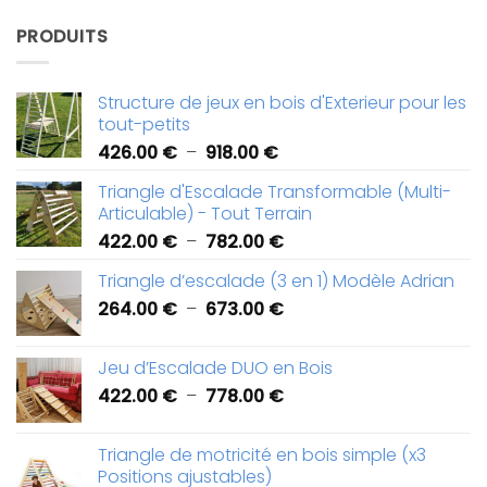
PRODUITS
Structure de jeux en bois d'Exterieur pour les
tout-petits
Plage
426.00
€
–
918.00
€
de
Triangle d'Escalade Transformable (Multi-
prix :
Articulable) - Tout Terrain
426.00 €
Plage
422.00
€
–
782.00
€
à
de
918.00 €
Triangle d’escalade (3 en 1) Modèle Adrian
prix :
Plage
264.00
€
–
673.00
€
422.00 €
de
à
prix :
782.00 €
Jeu d’Escalade DUO en Bois
264.00 €
Plage
422.00
€
–
778.00
€
à
de
673.00 €
prix :
Triangle de motricité en bois simple (x3
422.00 €
Positions ajustables)
à