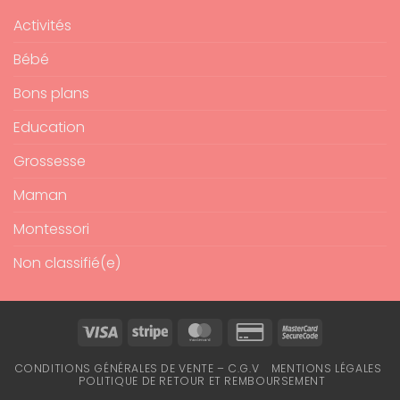
Activités
Bébé
Bons plans
Education
Grossesse
Maman
Montessori
Non classifié(e)
Visa
Stripe
MasterCard
Credit
MasterCard
Card
2
CONDITIONS GÉNÉRALES DE VENTE – C.G.V
MENTIONS LÉGALES
2
POLITIQUE DE RETOUR ET REMBOURSEMENT