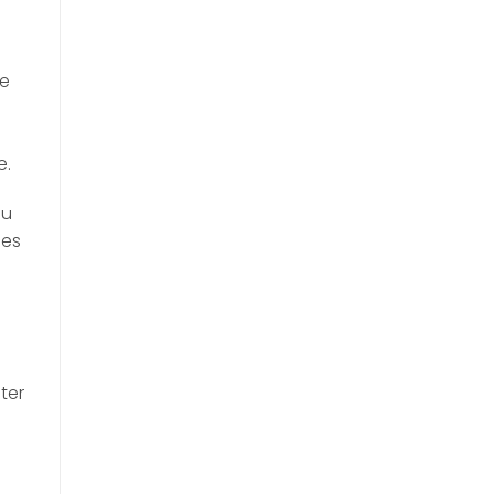
212.00 €
à
383.00 €
ne
e.
eu
ces
ter