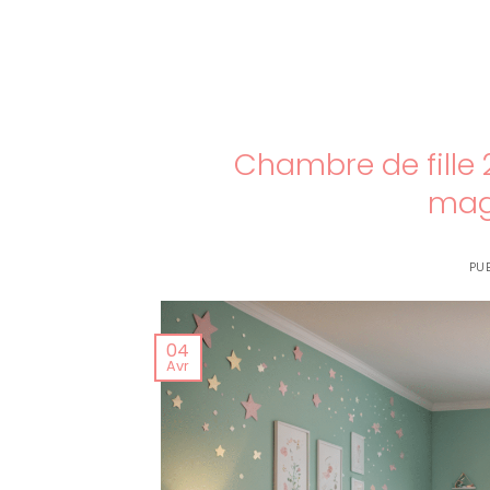
Chambre de fille 
mag
PUB
04
Avr