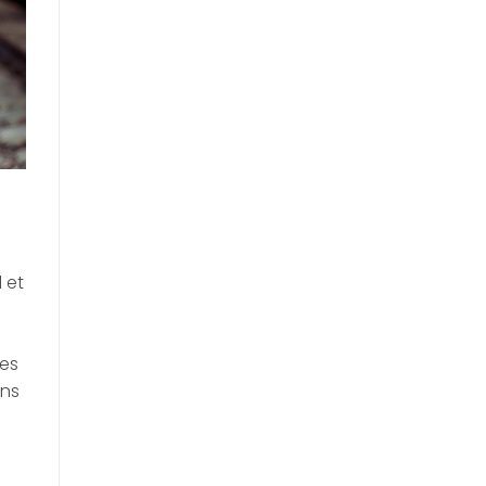
l et
les
ons