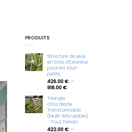
PRODUITS
Structure de jeux
en bois d'Exterieur
pour les tout-
petits
426.00
€
–
Plage
918.00
€
de
Triangle
prix :
d'Escalade
426.00 €
Transformable
à
(Multi-Articulable)
918.00 €
- Tout Terrain
422.00
€
–