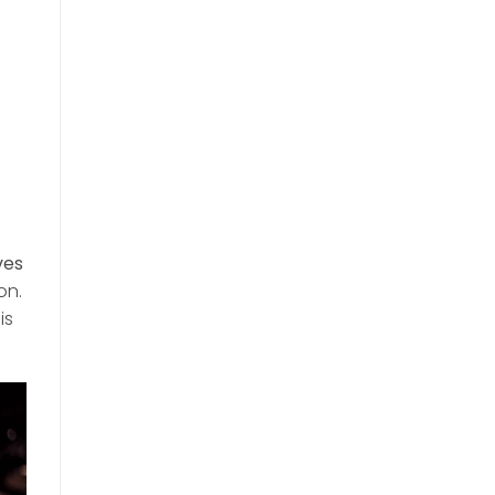
s
ves
on.
is