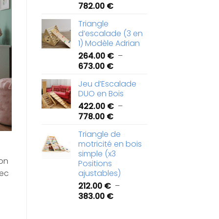
Plage
782.00
€
de
Triangle
prix :
d’escalade (3 en
422.00 €
1) Modèle Adrian
à
264.00
€
–
782.00 €
Plage
673.00
€
de
Jeu d’Escalade
prix :
DUO en Bois
264.00 €
422.00
€
–
à
Plage
778.00
€
673.00 €
de
Triangle de
prix :
motricité en bois
422.00 €
simple (x3
à
ion
Positions
778.00 €
ajustables)
vec
212.00
€
–
Plage
383.00
€
de
prix :