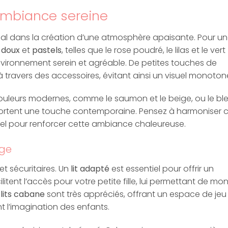
ambiance sereine
cial dans la création d’une atmosphère apaisante. Pour u
s
doux
et
pastels
, telles que le rose poudré, le lilas et le vert
vironnement serein et agréable. De petites touches de
à travers des accessoires, évitant ainsi un visuel monoton
ouleurs modernes, comme le saumon et le beige, ou le bl
rtent une touche contemporaine. Pensez à harmoniser 
el pour renforcer cette ambiance chaleureuse.
âge
et sécuritaires. Un
lit adapté
est essentiel pour offrir un
itent l’accès pour votre petite fille, lui permettant de mon
s
lits cabane
sont très appréciés, offrant un espace de jeu
ent l’imagination des enfants.