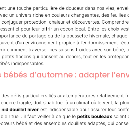
ent une touche particulière de douceur dans nos vies, env
avec un univers riche en couleurs changeantes, des feuilles
 à conjuguer protection, chaleur et découvertes. Comprendre
 essentiel pour leur offrir un cocon idéal. Entre les choix ve
’importance du portage ou de la poussette hivernale, chaque 
 souvent d’un environnement propice à l’endormissement ré
vrir comment traverser ces saisons froides avec son bébé, c
etits flocons qui dansent au dehors, tout en les protége
ébés indispensables.
es bébés d’automne : adapter l’e
des défis particuliers liés aux températures relativement 
encore fragile, doit s’habituer à un climat où le vent, la plu
n
nid douillet hiver
est indispensable pour assurer leur conf
le rituel : il faut veiller à ce que le
petits bouleaux
soient 
cœurs bébé et des ensembles douillets adaptés, qui conser