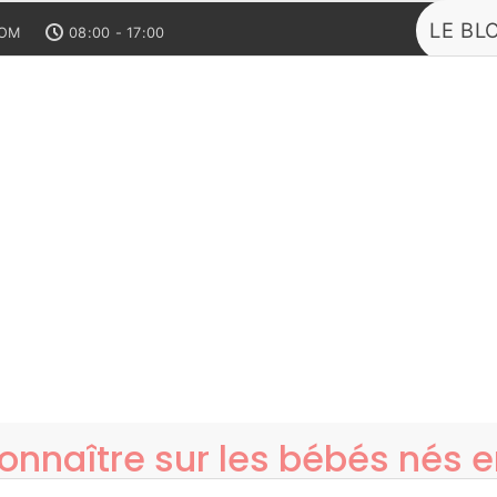
LE BL
COM
08:00 - 17:00
N
BÉBÉ
ACTIVITÉS
GROSSESSE
MONT
 connaître sur les bébés nés 