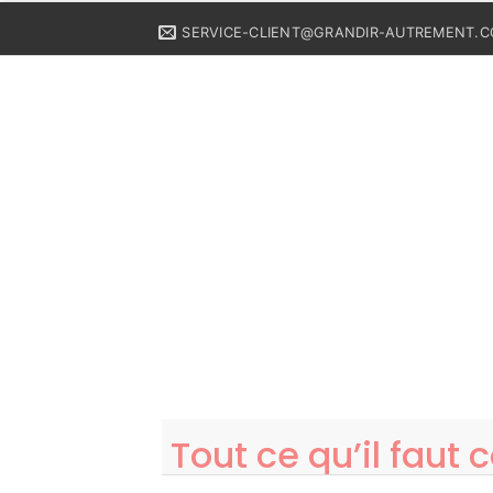
Passer
SERVICE-CLIENT@GRANDIR-AUTREMENT.
au
contenu
Recherche pour :
MAMAN
EDUCATIO
Tout ce qu’il faut