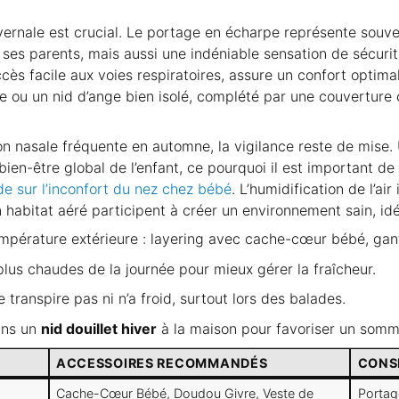
vernale est crucial. Le portage en écharpe représente souven
 ses parents, mais aussi une indéniable sensation de sécur
s facile aux voies respiratoires, assure un confort optimal. 
re ou un nid d’ange bien isolé, complété par une couvertur
ion nasale fréquente en automne, la vigilance reste de mise
ien-être global de l’enfant, ce pourquoi il est important d
de sur l’inconfort du nez chez bébé
. L’humidification de l’ai
habitat aéré participent à créer un environnement sain, id
mpérature extérieure : layering avec cache-cœur bébé, gan
 plus chaudes de la journée pour mieux gérer la fraîcheur.
transpire pas ni n’a froid, surtout lors des balades.
ans un
nid douillet hiver
à la maison pour favoriser un somme
ACCESSOIRES RECOMMANDÉS
CONS
Cache-Cœur Bébé, Doudou Givre, Veste de
Portag