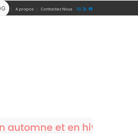
OG
A propos
Contactez Nous
SE CONNECTER / S’INSCRIRE
0
PANIER
ESSORI
BOUTIQUE
en automne et en hiver