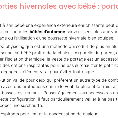
rties hivernales avec bébé : por
t à son bébé une expérience extérieure enrichissante peut dev
surtout pour les
bébés d’automne
souvent sensibles aux var
age ou l’utilisation d’une poussette hivernale bien équipée.
 physiologique est une méthode qui séduit de plus en plus. E
onnel où bébé profite de la chaleur corporelle du parent, c
 l’isolation thermique, la veste de portage est un accessoir
des options respirantes pour ne pas surchauffer le petit co
t dégagées, élément vital pour éviter tout risque.
tion valide pour ceux qui préfèrent un autre type de confor
 avec des protections contre le vent, la pluie et le froid, 
s basses, est un must. Penser également aux accessoires 
cette configuration, il faut particulièrement veiller à ne pa
oquer une surchauffe.
respirants pour limiter la condensation de chaleur.