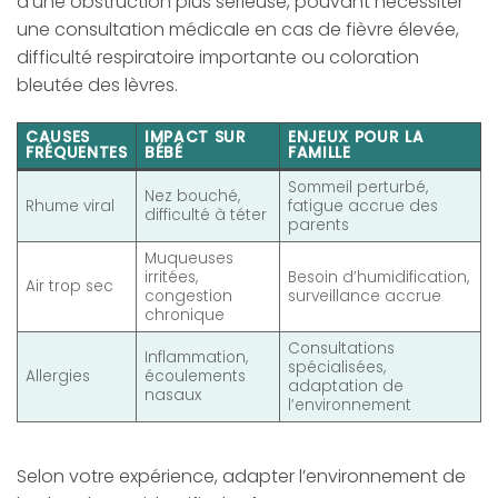
d’une obstruction plus sérieuse, pouvant nécessiter
une consultation médicale en cas de fièvre élevée,
difficulté respiratoire importante ou coloration
bleutée des lèvres.
CAUSES
IMPACT SUR
ENJEUX POUR LA
FRÉQUENTES
BÉBÉ
FAMILLE
Sommeil perturbé,
Nez bouché,
Rhume viral
fatigue accrue des
difficulté à téter
parents
Muqueuses
irritées,
Besoin d’humidification,
Air trop sec
congestion
surveillance accrue
chronique
Consultations
Inflammation,
spécialisées,
Allergies
écoulements
adaptation de
nasaux
l’environnement
Selon votre expérience, adapter l’environnement de