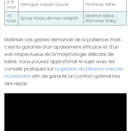
4-6
Seringue nasale douce
Prorhinel, Gifrer
mois
>6
Marimer Bébé,
Spray d’eau de mer adapté
mois
Rhinomer Baby
Maîtriser ces gestes demande de la patience, mais
c’est la garantie d’un apaisement efficace et d’un
soin respectueux de la morphologie délicate de
bébé. Vous pouvez approfondir le sujet avec les
conseils pratiques sur
la gestion du biberon chez les
nourrissons
afin de garantir un confort optimal lors
des repas.