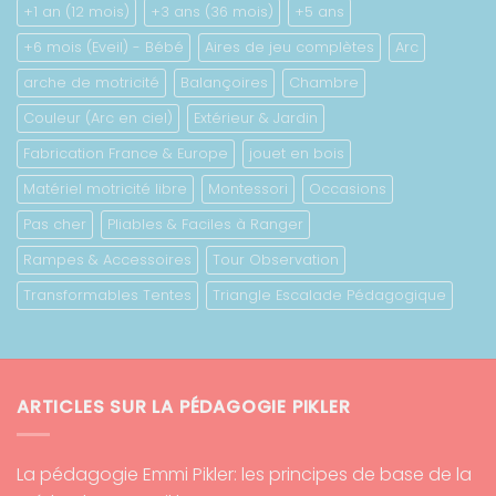
+1 an (12 mois)
+3 ans (36 mois)
+5 ans
+6 mois (Eveil) - Bébé
Aires de jeu complètes
Arc
arche de motricité
Balançoires
Chambre
Couleur (Arc en ciel)
Extérieur & Jardin
Fabrication France & Europe
jouet en bois
Matériel motricité libre
Montessori
Occasions
Pas cher
Pliables & Faciles à Ranger
Rampes & Accessoires
Tour Observation
Transformables Tentes
Triangle Escalade Pédagogique
ARTICLES SUR LA PÉDAGOGIE PIKLER
La pédagogie Emmi Pikler: les principes de base de la