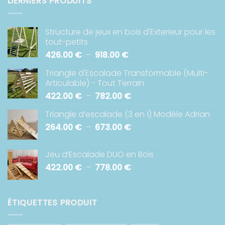
DERNIERS PRODUITS
Structure de jeux en bois d'Exterieur pour les
tout-petits
Plage
426.00
€
–
918.00
€
de
Triangle d'Escalade Transformable (Multi-
prix :
Articulable) - Tout Terrain
426.00 €
Plage
422.00
€
–
782.00
€
à
de
918.00 €
Triangle d’escalade (3 en 1) Modèle Adrian
prix :
Plage
264.00
€
–
673.00
€
422.00 €
de
à
prix :
782.00 €
Jeu d’Escalade DUO en Bois
264.00 €
Plage
422.00
€
–
778.00
€
à
de
673.00 €
prix :
422.00 €
ÉTIQUETTES PRODUIT
à
778.00 €