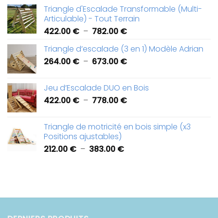
de
Triangle d'Escalade Transformable (Multi-
prix :
Articulable) - Tout Terrain
426.00 €
Plage
422.00
€
–
782.00
€
à
de
918.00 €
Triangle d’escalade (3 en 1) Modèle Adrian
prix :
Plage
264.00
€
–
673.00
€
422.00 €
de
à
prix :
782.00 €
Jeu d’Escalade DUO en Bois
264.00 €
Plage
422.00
€
–
778.00
€
à
de
673.00 €
prix :
Triangle de motricité en bois simple (x3
422.00 €
Positions ajustables)
à
Plage
212.00
€
–
383.00
€
778.00 €
de
prix :
212.00 €
à
383.00 €