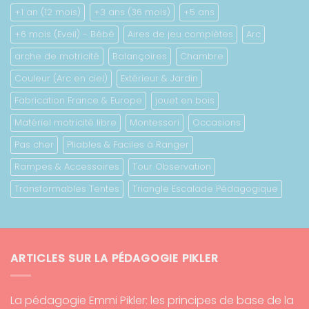
+1 an (12 mois)
+3 ans (36 mois)
+5 ans
+6 mois (Eveil) - Bébé
Aires de jeu complètes
Arc
arche de motricité
Balançoires
Chambre
Couleur (Arc en ciel)
Extérieur & Jardin
Fabrication France & Europe
jouet en bois
Matériel motricité libre
Montessori
Occasions
Pas cher
Pliables & Faciles à Ranger
Rampes & Accessoires
Tour Observation
Transformables Tentes
Triangle Escalade Pédagogique
ARTICLES SUR LA PÉDAGOGIE PIKLER
La pédagogie Emmi Pikler: les principes de base de la