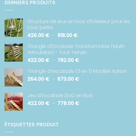
DERNIERS PRODUITS
Structure de jeux en bois d'Exterieur pour les
tout-petits
Plage
426.00
€
–
918.00
€
de
Triangle d'Escalade Transformable (Multi-
prix :
Articulable) - Tout Terrain
426.00 €
Plage
422.00
€
–
782.00
€
à
de
918.00 €
Triangle d’escalade (3 en 1) Modèle Adrian
prix :
Plage
264.00
€
–
673.00
€
422.00 €
de
à
prix :
782.00 €
Jeu d’Escalade DUO en Bois
264.00 €
Plage
422.00
€
–
778.00
€
à
de
673.00 €
prix :
422.00 €
ÉTIQUETTES PRODUIT
à
778.00 €