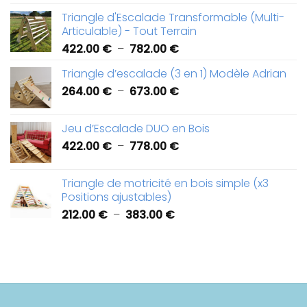
de
Triangle d'Escalade Transformable (Multi-
prix :
Articulable) - Tout Terrain
426.00 €
Plage
422.00
€
–
782.00
€
à
de
918.00 €
Triangle d’escalade (3 en 1) Modèle Adrian
prix :
Plage
264.00
€
–
673.00
€
422.00 €
de
à
prix :
782.00 €
Jeu d’Escalade DUO en Bois
264.00 €
Plage
422.00
€
–
778.00
€
à
de
673.00 €
prix :
Triangle de motricité en bois simple (x3
422.00 €
Positions ajustables)
à
Plage
212.00
€
–
383.00
€
778.00 €
de
prix :
212.00 €
à
383.00 €