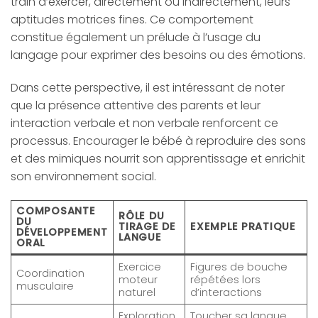
train d’exercer, directement ou indirectement, leurs
aptitudes motrices fines. Ce comportement
constitue également un prélude à l’usage du
langage pour exprimer des besoins ou des émotions.
Dans cette perspective, il est intéressant de noter
que la présence attentive des parents et leur
interaction verbale et non verbale renforcent ce
processus. Encourager le bébé à reproduire des sons
et des mimiques nourrit son apprentissage et enrichit
son environnement social.
COMPOSANTE
RÔLE DU
DU
TIRAGE DE
EXEMPLE PRATIQUE
DÉVELOPPEMENT
LANGUE
ORAL
Exercice
Figures de bouche
Coordination
moteur
répétées lors
musculaire
naturel
d’interactions
Exploration
Toucher sa langue