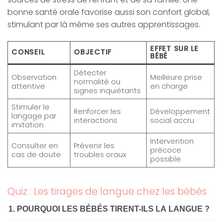
bonne santé orale favorise aussi son confort global,
stimulant par là même ses autres apprentissages.
EFFET SUR LE
CONSEIL
OBJECTIF
BÉBÉ
Détecter
Observation
Meilleure prise
normalité ou
attentive
en charge
signes inquiétants
Stimuler le
Renforcer les
Développement
langage par
interactions
social accru
imitation
Intervention
Consulter en
Prévenir les
précoce
cas de doute
troubles oraux
possible
Quiz : Les tirages de langue chez les bébés
1. POURQUOI LES BÉBÉS TIRENT-ILS LA LANGUE ?