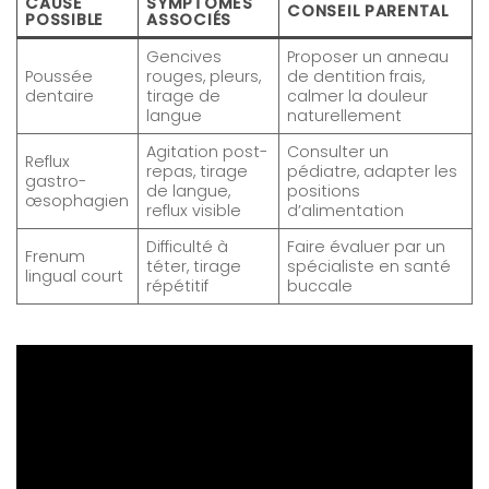
CAUSE
SYMPTÔMES
CONSEIL PARENTAL
POSSIBLE
ASSOCIÉS
Gencives
Proposer un anneau
Poussée
rouges, pleurs,
de dentition frais,
dentaire
tirage de
calmer la douleur
langue
naturellement
Agitation post-
Consulter un
Reflux
repas, tirage
pédiatre, adapter les
gastro-
de langue,
positions
œsophagien
reflux visible
d’alimentation
Difficulté à
Faire évaluer par un
Frenum
téter, tirage
spécialiste en santé
lingual court
répétitif
buccale