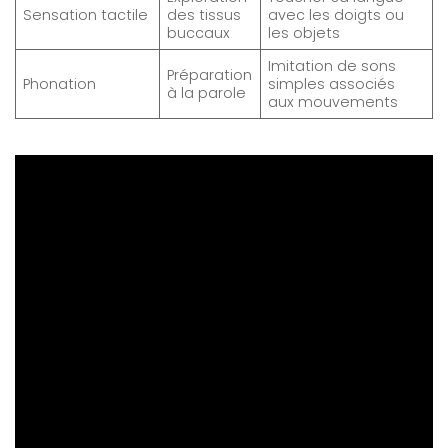
Sensation tactile
des tissus
avec les doigts ou
buccaux
les objets
Imitation de sons
Préparation
Phonation
simples associés
à la parole
aux mouvements