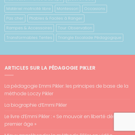
Matériel motricité libre
Montessori
Occasions
Pas cher
Pliables & Faciles à Ranger
Rampes & Accessoires
Tour Observation
Transformables Tentes
Triangle Escalade Pédagogique
ARTICLES SUR LA PÉDAGOGIE PIKLER
La pédagogie Emmi Pikler: les principes de base de la
méthode Loczy Pikler
La biographie d’Emmi Pikler
Le livre d’Emmi Pikler : « Se mouvoir en liberté dès le
premier âge »