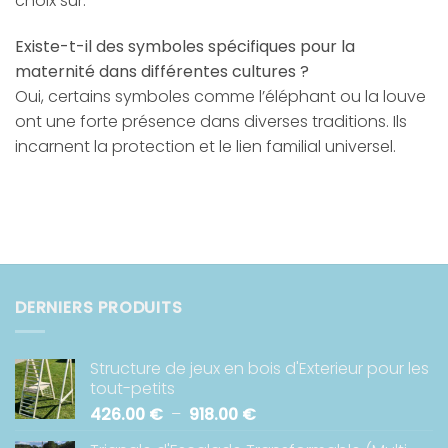
choix sûr.
Existe-t-il des symboles spécifiques pour la
maternité dans différentes cultures ?
Oui, certains symboles comme l’éléphant ou la louve
ont une forte présence dans diverses traditions. Ils
incarnent la protection et le lien familial universel.
DERNIERS PRODUITS
Structure de jeux en bois d'Exterieur pour les
tout-petits
Plage
426.00
€
–
918.00
€
de