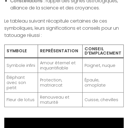
Constellations :
rappel des signes astrologiques,
alliance de la science et des croyances.
Le tableau suivant récapitule certaines de ces
symboliques, leurs significations et conseils pour un
tatouage réussi :
CONSEIL
SYMBOLE
REPRÉSENTATION
D’EMPLACEMENT
Amour éternel et
Symbole infini
Poignet, nuque
inquantifiable
Éléphant
Protection,
Épaule,
avec son
matriarcat
omoplate
petit
Renouveau et
Fleur de lotus
Cuisse, chevilles
maturité