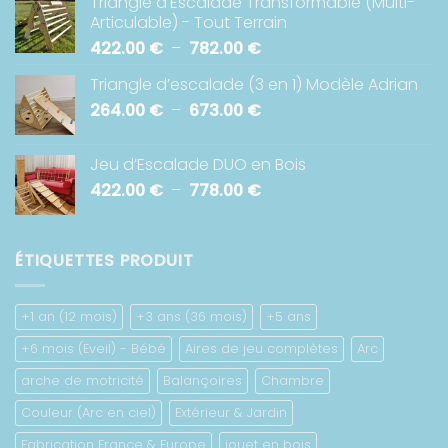
Triangle d'Escalade Transformable (Multi-
prix :
Articulable) - Tout Terrain
426.00 €
Plage
422.00
€
–
782.00
€
à
de
918.00 €
Triangle d’escalade (3 en 1) Modèle Adrian
prix :
Plage
264.00
€
–
673.00
€
422.00 €
de
à
prix :
782.00 €
Jeu d’Escalade DUO en Bois
264.00 €
Plage
422.00
€
–
778.00
€
à
de
673.00 €
prix :
422.00 €
ÉTIQUETTES PRODUIT
à
778.00 €
+1 an (12 mois)
+3 ans (36 mois)
+5 ans
+6 mois (Eveil) - Bébé
Aires de jeu complètes
Arc
arche de motricité
Balançoires
Chambre
Couleur (Arc en ciel)
Extérieur & Jardin
Fabrication France & Europe
jouet en bois