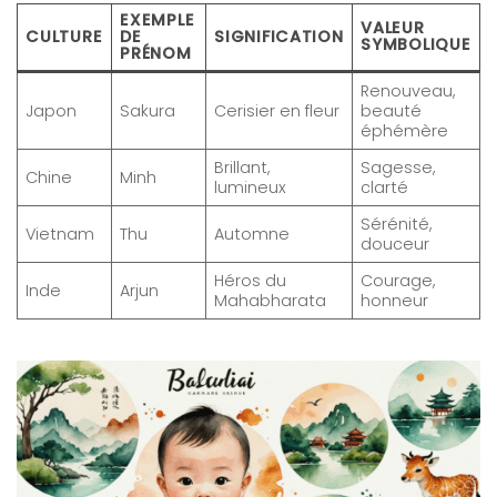
EXEMPLE
VALEUR
CULTURE
DE
SIGNIFICATION
SYMBOLIQUE
PRÉNOM
Renouveau,
Japon
Sakura
Cerisier en fleur
beauté
éphémère
Brillant,
Sagesse,
Chine
Minh
lumineux
clarté
Sérénité,
Vietnam
Thu
Automne
douceur
Héros du
Courage,
Inde
Arjun
Mahabharata
honneur