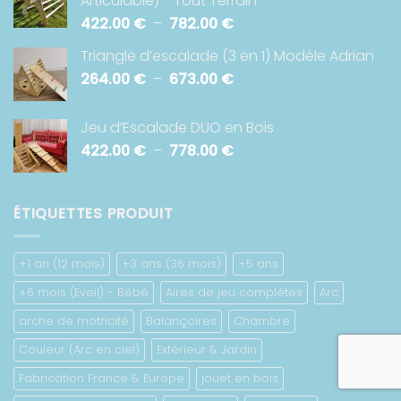
Articulable) - Tout Terrain
426.00 €
Plage
422.00
€
–
782.00
€
à
de
918.00 €
Triangle d’escalade (3 en 1) Modèle Adrian
prix :
Plage
264.00
€
–
673.00
€
422.00 €
de
à
prix :
782.00 €
Jeu d’Escalade DUO en Bois
264.00 €
Plage
422.00
€
–
778.00
€
à
de
673.00 €
prix :
422.00 €
ÉTIQUETTES PRODUIT
à
778.00 €
+1 an (12 mois)
+3 ans (36 mois)
+5 ans
+6 mois (Eveil) - Bébé
Aires de jeu complètes
Arc
arche de motricité
Balançoires
Chambre
Couleur (Arc en ciel)
Extérieur & Jardin
Fabrication France & Europe
jouet en bois