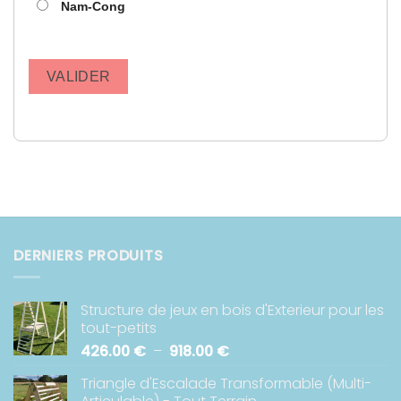
Nam-Cong
VALIDER
DERNIERS PRODUITS
Structure de jeux en bois d'Exterieur pour les
tout-petits
Plage
426.00
€
–
918.00
€
de
Triangle d'Escalade Transformable (Multi-
prix :