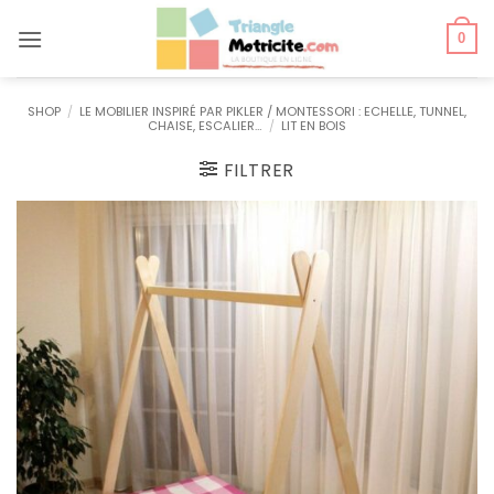
Passer
au
0
contenu
SHOP
/
LE MOBILIER INSPIRÉ PAR PIKLER / MONTESSORI : ECHELLE, TUNNEL,
CHAISE, ESCALIER…
/
LIT EN BOIS
FILTRER