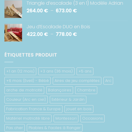
Triangle d’escalade (3 en 1) Modèle Adrian
prix :
Plage
264.00
€
–
673.00
€
422.00 €
de
à
prix :
782.00 €
Jeu d’Escalade DUO en Bois
264.00 €
Plage
422.00
€
–
778.00
€
à
de
673.00 €
prix :
422.00 €
ÉTIQUETTES PRODUIT
à
778.00 €
+1 an (12 mois)
+3 ans (36 mois)
+5 ans
+6 mois (Eveil) - Bébé
Aires de jeu complètes
Arc
arche de motricité
Balançoires
Chambre
Couleur (Arc en ciel)
Extérieur & Jardin
Fabrication France & Europe
jouet en bois
Matériel motricité libre
Montessori
Occasions
Pas cher
Pliables & Faciles à Ranger