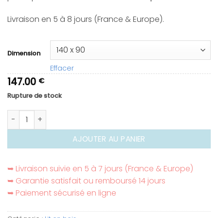
à
157.00 €
Livraison en 5 à 8 jours (France & Europe).
Dimension
Effacer
147.00
€
Rupture de stock
quantité de Lit tipi au sol
AJOUTER AU PANIER
➥ Livraison suivie en 5 à 7 jours (France & Europe)
➥ Garantie satisfait ou remboursé 14 jours
➥ Paiement sécurisé en ligne