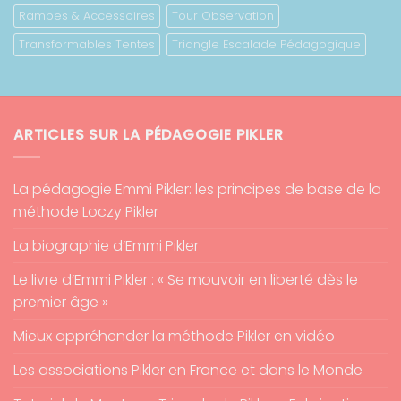
Rampes & Accessoires
Tour Observation
Transformables Tentes
Triangle Escalade Pédagogique
ARTICLES SUR LA PÉDAGOGIE PIKLER
La pédagogie Emmi Pikler: les principes de base de la
méthode Loczy Pikler
La biographie d’Emmi Pikler
Le livre d’Emmi Pikler : « Se mouvoir en liberté dès le
premier âge »
Mieux appréhender la méthode Pikler en vidéo
Les associations Pikler en France et dans le Monde