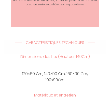
dans la chambre. Au raz du sol, il aura les pieds-à-terre et sera
donc
rassuré
de contrôler son espace de vie.
CARACTÉRISTIQUES TECHNIQUES
Dimensions des Lits (Hauteur 140Cm)
120×60 Cm, 140×90 Cm, 160×90 Cm,
190x90Cm
Matériaux et entretien