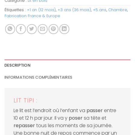
Catégorie :
Lit en bois
Étiquettes :
+1 an (12 mois)
,
+3 ans (36 mois)
,
+5 ans
,
Chambre
,
Fabrication France & Europe
DESCRIPTION
INFORMATIONS COMPLÉMENTAIRES
LIT TIPI :
Le lit est l’endroit où l’enfant va
passer
entre
10 et 12 h par jour. Il va y
poser
sa tête et
repasser
tous les moments de sa journée.
Une bonne nuit de repos commence par un