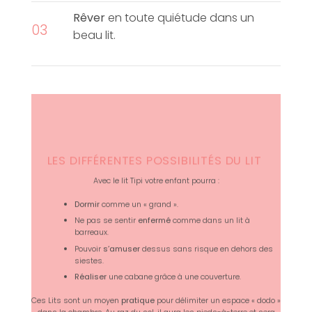
Rêver
en toute quiétude dans un
03
beau lit.
LES DIFFÉRENTES POSSIBILITÉS DU LIT
Avec le lit Tipi votre enfant pourra :
Dormir
comme un « grand ».
Ne pas se sentir
enfermé
comme dans un lit à
barreaux.
Pouvoir
s’amuser
dessus sans risque en dehors des
siestes.
Réaliser
une cabane grâce à une couverture.
Ces Lits sont un moyen
pratique
pour délimiter un espace « dodo »