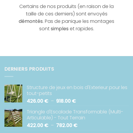
Certains de nos produits (en raison de la
taille de ces derniers) sont envoyés
démontés
. Pas de panique les montages
sont
simples
et rapides.
DERNIERS PRODUITS
Structure de jeux en bois d'Exterieur pour les
tout-petits
Plage
426.00
€
–
918.00
€
de
Triangle d'Escalade Transformable (Multi-
prix :
Articulable) - Tout Terrain
426.00 €
Plage
422.00
€
–
782.00
€
à
de
918.00 €