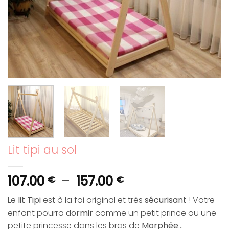
Lit tipi au sol
Plage
107.00
–
157.00
€
€
de
Le
lit Tipi
est à la foi original et très
sécurisant
! Votre
prix :
enfant pourra
dormir
comme un petit prince ou une
107.00 €
petite princesse dans les bras de
Morphée
…