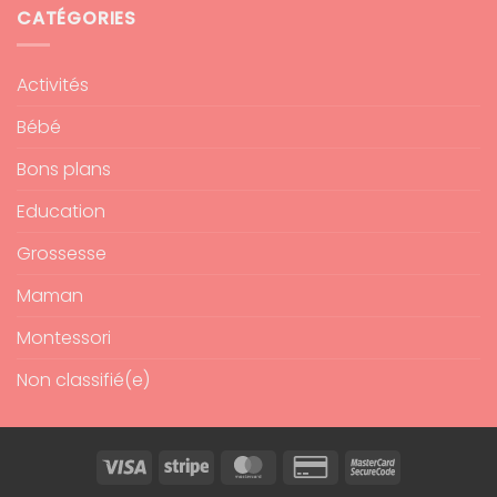
CATÉGORIES
Activités
Bébé
Bons plans
Education
Grossesse
Maman
Montessori
Non classifié(e)
Visa
Stripe
MasterCard
Credit
MasterCard
Card
2