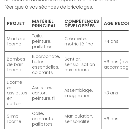
féerique à vos séances de bricolages.
MATÉRIEL
COMPÉTENCES
PROJET
AGE RECOM
PRINCIPAL
DÉVELOPPÉES
Toile,
Mini toile
Créativité,
peinture,
+4 ans
licorne
motricité fine
paillettes
Bicarbonate,
Bombes
Sentier,
huiles
+6 ans (avec
de bain
sensibilisation
essentielles,
accompagn
licorne
aux odeurs
colorants
Licorne
en
Assiettes
Assemblage,
assiettes
carton,
+3 ans
imagination
en
peinture, fil
carton
Colle,
Slime
Manipulation,
colorants,
+5 ans
licorne
sensorialité
paillettes