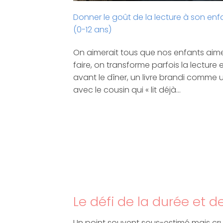
Donner le goût de la lecture à son enfan
(0-12 ans)
On aimerait tous que nos enfants aiment
faire, on transforme parfois la lectu
avant le dîner, un livre brandi comme
avec le cousin qui « lit déjà…
Le défi de la durée et d
Un point souvent sous-estimé mais cruci