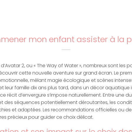
mmener mon enfant assister à la pr
 d’Avatar 2, ou « The Way of Water », nombreux sont les par
ouvrir cette nouvelle aventure sur grand écran. Le premier
émotionnelle, mêlant magie écologique et scènes intenses
i et leur famille dix ans plus tard, dans un décor aquatique
e ce récit d’envergure s’impose naturellement. Entre une
et des séquences potentiellement déroutantes, les condit
échies et adaptées. Les recommandations officielles ou 
es précieux pour guider ce choix délicat.
ation et son impact sur le choix des