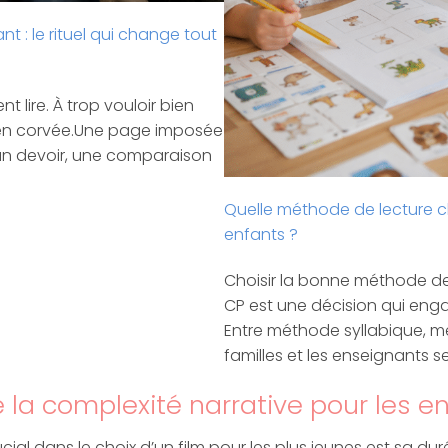
t : le rituel qui change tout
 lire. À trop vouloir bien
re en corvée.Une page imposée
 un devoir, une comparaison
Quelle méthode de lecture ch
enfants ?
Choisir la bonne méthode de
CP est une décision qui enga
Entre méthode syllabique, m
familles et les enseignants 
e la complexité narrative pour les 
al dans le choix d’un film pour les plus jeunes est sa dur