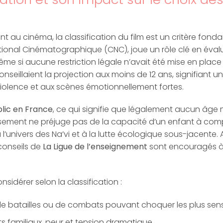
u cinéma, la classification du film est un critère fondam
 National Cinématographique (CNC), joue un rôle clé en év
même si aucune restriction légale n’avait été mise en plac
nseillaient la projection aux moins de 12 ans, signifiant 
 violence et aux scènes émotionnellement fortes.
blic en France
, ce qui signifie que légalement aucun âge 
sement ne préjuge pas de la capacité d’un enfant à compre
l’univers des Na’vi et à la lutte écologique sous-jacente. A
conseils de
La Ligue de l’enseignement
sont encouragés à p
nsidérer selon la classification :
e batailles ou de combats pouvant choquer les plus sens
its familiaux, peur et tension dramatique.