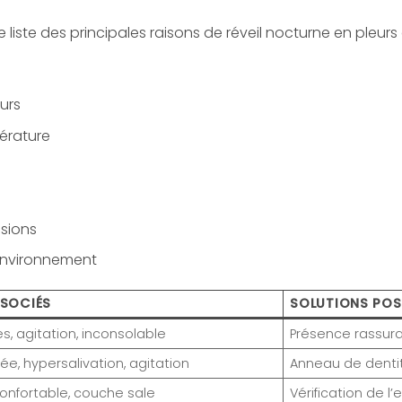
 liste des principales raisons de réveil nocturne en pleurs
urs
pérature
sions
environnement
SSOCIÉS
SOLUTIONS POS
es, agitation, inconsolable
Présence rassuran
tée, hypersalivation, agitation
Anneau de dentit
confortable, couche sale
Vérification de 