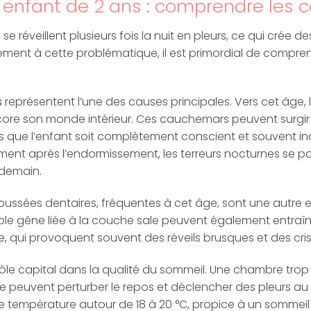
n enfant de 2 ans : comprendre les 
 se réveillent plusieurs fois la nuit en pleurs, ce qui crée 
cement à cette problématique, il est primordial de compren
s
représentent l’une des causes principales. Vers cet âge,
encore son monde intérieur. Ces cauchemars peuvent surg
ns que l’enfant soit complètement conscient et souvent i
nt après l’endormissement, les terreurs nocturnes se pa
ndemain.
poussées dentaires, fréquentes à cet âge, sont une autre e
e gêne liée à la couche sale peuvent également entraîner
e, qui provoquent souvent des réveils brusques et des cris
ôle capital dans la qualité du sommeil. Une chambre tro
 peuvent perturber le repos et déclencher des pleurs au r
e température autour de 18 à 20 °C, propice à un sommeil