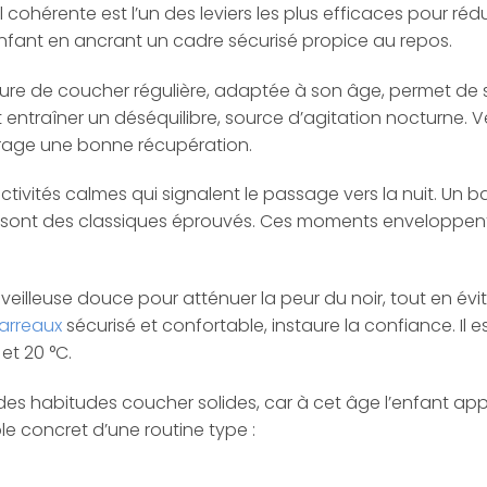
cohérente est l’un des leviers les plus efficaces pour rédui
enfant en ancrant un cadre sécurisé propice au repos.
heure de coucher régulière, adaptée à son âge, permet de 
 entraîner un déséquilibre, source d’agitation nocturne. V
rage une bonne récupération.
tivités calmes qui signalent le passage vers la nuit. Un ba
nt des classiques éprouvés. Ces moments enveloppent l
e veilleuse douce pour atténuer la peur du noir, tout en évit
barreaux
sécurisé et confortable, instaure la confiance. I
et 20 °C.
es habitudes coucher solides, car à cet âge l’enfant app
e concret d’une routine type :