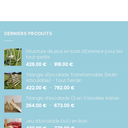
DERNIERS PRODUITS
Structure de jeux en bois d'Exterieur pour les
tout-petits
Plage
426.00
€
–
918.00
€
de
Triangle d'Escalade Transformable (Multi-
prix :
Articulable) - Tout Terrain
426.00 €
Plage
422.00
€
–
782.00
€
à
de
918.00 €
Triangle d’escalade (3 en 1) Modèle Adrian
prix :
Plage
264.00
€
–
673.00
€
422.00 €
de
à
prix :
782.00 €
Jeu d’Escalade DUO en Bois
264.00 €