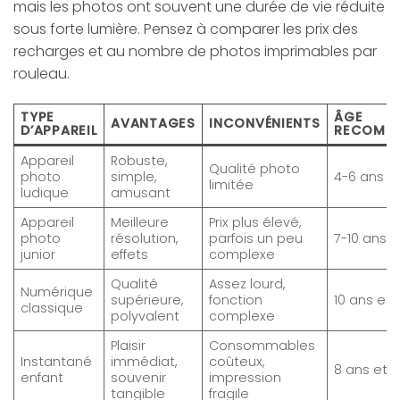
mais les photos ont souvent une durée de vie réduite
sous forte lumière. Pensez à comparer les prix des
recharges et au nombre de photos imprimables par
rouleau.
TYPE
ÂGE
AVANTAGES
INCONVÉNIENTS
D’APPAREIL
RECOMM
Appareil
Robuste,
Qualité photo
photo
simple,
4-6 ans
limitée
ludique
amusant
Appareil
Meilleure
Prix plus élevé,
photo
résolution,
parfois un peu
7-10 ans
junior
effets
complexe
Qualité
Assez lourd,
Numérique
supérieure,
fonction
10 ans et 
classique
polyvalent
complexe
Plaisir
Consommables
Instantané
immédiat,
coûteux,
8 ans et p
enfant
souvenir
impression
tangible
fragile