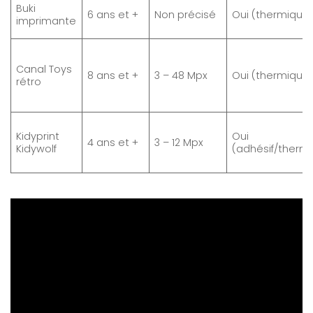
Buki
6 ans et +
Non précisé
Oui (thermique
imprimante
Canal Toys
8 ans et +
3 – 48 Mpx
Oui (thermique
rétro
Kidyprint
Oui
4 ans et +
3 – 12 Mpx
Kidywolf
(adhésif/therm