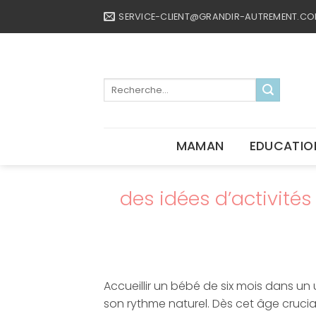
Passer
SERVICE-CLIENT@GRANDIR-AUTREMENT.C
au
contenu
Recherche
pour :
MAMAN
EDUCATIO
des idées d’activités
Accueillir un bébé de six mois dans un 
son rythme naturel. Dès cet âge cruci