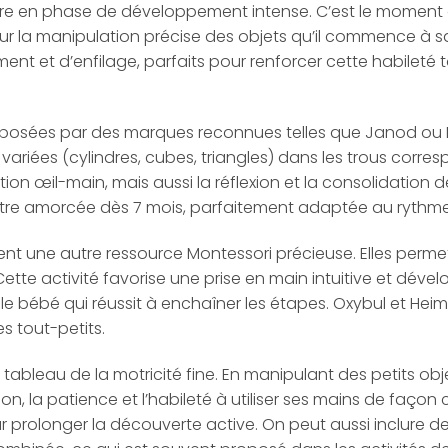
e entre en phase de développement intense. C’est le moment
ur la manipulation précise des objets qu’il commence à sa
ent et d’enfilage, parfaits pour renforcer cette habileté
posées par des marques reconnues telles que Janod ou Dj
s variées (cylindres, cubes, triangles) dans les trous corre
on œil-main, mais aussi la réflexion et la consolidation 
être amorcée dès 7 mois, parfaitement adaptée au rythme
entent une autre ressource Montessori précieuse. Elles perme
Cette activité favorise une prise en main intuitive et déve
 le bébé qui réussit à enchaîner les étapes. Oxybul et He
s tout-petits.
tableau de la motricité fine. En manipulant des petits obje
 la patience et l’habileté à utiliser ses mains de façon ci
 prolonger la découverte active. On peut aussi inclure de