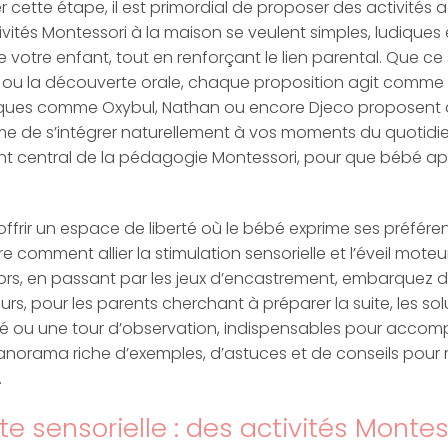
cette étape, il est primordial de proposer des activités a
ivités Montessori à la maison se veulent simples, ludiques
votre enfant, tout en renforçant le lien parental. Que ce 
s ou la découverte orale, chaque proposition agit comme
arques comme Oxybul, Nathan ou encore Djeco proposent
e de s’intégrer naturellement à vos moments du quotidien
ment central de la pédagogie Montessori, pour que bébé 
 offrir un espace de liberté où le bébé exprime ses préfér
comment allier la stimulation sensorielle et l’éveil moteu
ésors, en passant par les jeux d’encastrement, embarquez d
leurs, pour les parents cherchant à préparer la suite, les 
é ou une tour d’observation, indispensables pour accomp
 panorama riche d’exemples, d’astuces et de conseils po
.
e sensorielle : des activités Monte