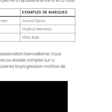
êche à l’épuisette entre 10 et 12 mois.
EXEMPLES DE MARQUES
rmes
Janod, Djeco
Oxybul, Heimess
Vilac, Buki
observation bienveillante. Vous
ia ce dossier complet sur
la
soutenez la progression motrice de