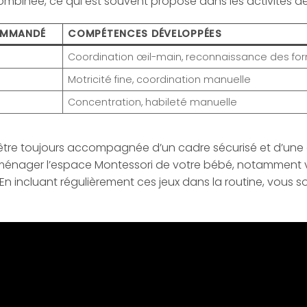
mbinée, ce qui est souvent proposé dans les activités de p
OMMANDÉ
COMPÉTENCES DÉVELOPPÉES
Coordination œil-main, reconnaissance des fo
+
Motricité fine, coordination manuelle
+
Concentration, habileté manuelle
t être toujours accompagnée d’un cadre sécurisé et d’une 
énager l’espace Montessori de votre bébé, notamment v
 En incluant régulièrement ces jeux dans la routine, vous 