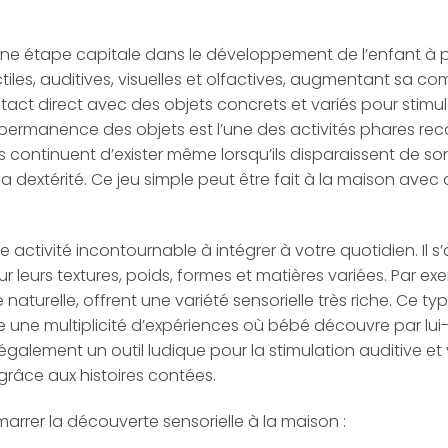
une étape capitale dans le développement de l’enfant à pa
tiles, auditives, visuelles et olfactives, augmentant sa 
ct direct avec des objets concrets et variés pour stimule
e permanence des objets est l’une des activités phares r
continuent d’exister même lorsqu’ils disparaissent de so
dextérité. Ce jeu simple peut être fait à la maison avec 
re activité incontournable à intégrer à votre quotidien. Il
r leurs textures, poids, formes et matières variées. Par e
 naturelle, offrent une variété sensorielle très riche. Ce ty
e une multiplicité d’expériences où bébé découvre par lui
lement un outil ludique pour la stimulation auditive et vis
grâce aux histoires contées.
marrer la découverte sensorielle à la maison :